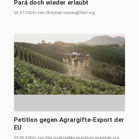
Pará doch wieder erlaubt
03.07.2026
|
von
Christian.russau@fdcl.org
Petition gegen Agrargifte-Export der
EU
25.06.2026
|
von
tilia.goetze@kooperation-brasilien.org