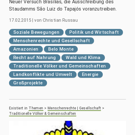
Neuer Versuch Brasílias, die Ausschreibung des
Staudamms São Luiz do Tapajós voranzutreiben.
17.02.2015
|
von
Christian Russau
Soziale Bewegungen
Politik und Wirtschaft
Menschenrechte und Gesellschaft
Amazonien
Belo Monte
Recht auf Nahrung
Wald und Klima
Traditionelle Völker und Gemeinschaften
Landkonflikte und Umwelt
Energie
Großprojekte
Existiert in
Themen
>
Menschenrechte | Gesellschaft
>
Traditionelle Völker & Gemeinschaften