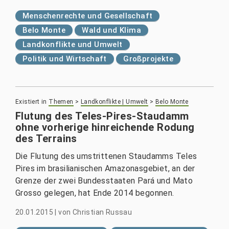
Menschenrechte und Gesellschaft
Belo Monte
Wald und Klima
Landkonflikte und Umwelt
Politik und Wirtschaft
Großprojekte
Existiert in
Themen
>
Landkonflikte | Umwelt
>
Belo Monte
Flutung des Teles-Pires-Staudamm
ohne vorherige hinreichende Rodung
des Terrains
Die Flutung des umstrittenen Staudamms Teles
Pires im brasilianischen Amazonasgebiet, an der
Grenze der zwei Bundesstaaten Pará und Mato
Grosso gelegen, hat Ende 2014 begonnen.
20.01.2015
|
von
Christian Russau