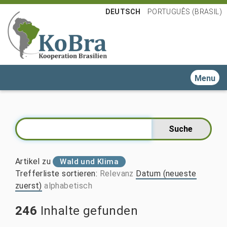
DEUTSCH
PORTUGUÊS (BRASIL)
Toggle n
Artikel zu
Wald und Klima
Trefferliste sortieren
:
Relevanz
Datum (neueste
zuerst)
alphabetisch
246
Inhalte gefunden