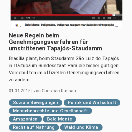
Neue Regeln beim
Genehmigungsverfahren für
umstrittenen Tapajós-Staudamm
Brasília plant, beim Staudamm São Luiz do Tapajós
in Itaituba im Bundesstaat Pará die bisher gültigen
Vorschriften im offiziellen Genehmigungsverfahren
zu ändern.
01.01.2015
|
von
Christian Russau
Soziale Bewegungen
Politik und Wirtschaft
Menschenrechte und Gesellschaft
Amazonien
Belo Monte
Recht auf Nahrung
Wald und Klima