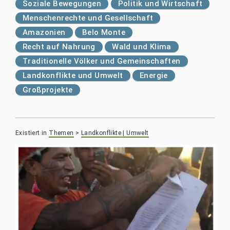
Soziale Bewegungen
Politik und Wirtschaft
Menschenrechte und Gesellschaft
Amazonien
Belo Monte
Recht auf Nahrung
Wald und Klima
Traditionelle Völker und Gemeinschaften
Landkonflikte und Umwelt
Energie
Großprojekte
Existiert in
Themen
>
Landkonflikte | Umwelt