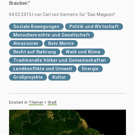
Brasilien."
04.02.2015
|
von
Carl von Siemens für "Das Magazin"
Soziale Bewegungen
Politik und Wirtschaft
Menschenrechte und Gesellschaft
Amazonien
Belo Monte
Recht auf Nahrung
Wald und Klima
Traditionelle Völker und Gemeinschaften
Landkonflikte und Umwelt
Energie
Großprojekte
Kultur
Existiert in
Themen
>
Stadt