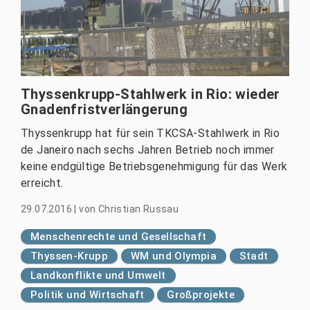
Thyssenkrupp-Stahlwerk in Rio: wieder
Gnadenfristverlängerung
Thyssenkrupp hat für sein TKCSA-Stahlwerk in Rio
de Janeiro nach sechs Jahren Betrieb noch immer
keine endgültige Betriebsgenehmigung für das Werk
erreicht.
29.07.2016
|
von
Christian Russau
Menschenrechte und Gesellschaft
Thyssen-Krupp
WM und Olympia
Stadt
Landkonflikte und Umwelt
Politik und Wirtschaft
Großprojekte