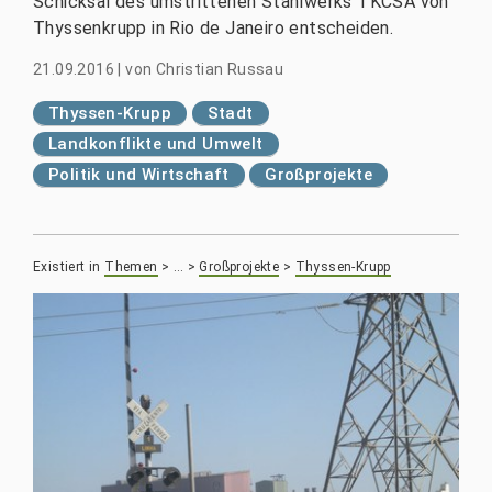
Schicksal des umstrittenen Stahlwerks TKCSA von
Thyssenkrupp in Rio de Janeiro entscheiden.
21.09.2016
|
von
Christian Russau
Thyssen-Krupp
Stadt
Landkonflikte und Umwelt
Politik und Wirtschaft
Großprojekte
Existiert in
Themen
>
…
>
Großprojekte
>
Thyssen-Krupp