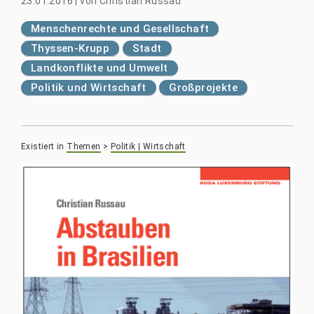
23.01.2016
|
von
Christian Russau
Menschenrechte und Gesellschaft
Thyssen-Krupp
Stadt
Landkonflikte und Umwelt
Politik und Wirtschaft
Großprojekte
Existiert in
Themen
>
Politik | Wirtschaft