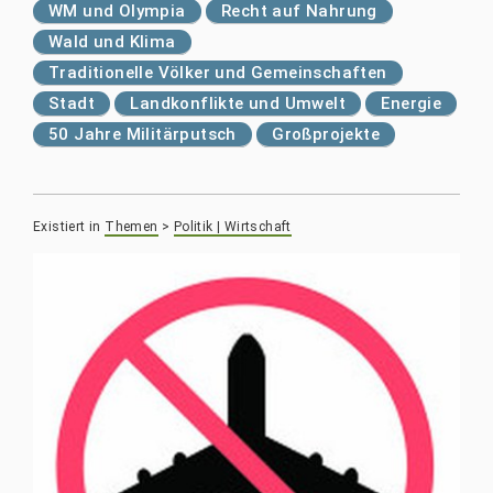
WM und Olympia
Recht auf Nahrung
Wald und Klima
Traditionelle Völker und Gemeinschaften
Stadt
Landkonflikte und Umwelt
Energie
50 Jahre Militärputsch
Großprojekte
Existiert in
Themen
>
Politik | Wirtschaft