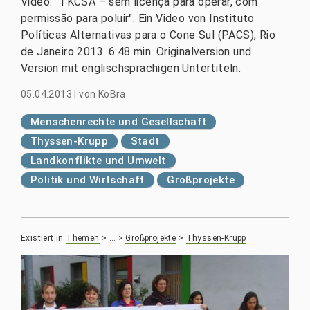
Video: "TKCSA – sem licença para operar, com
permissão para poluir". Ein Video von Instituto
Políticas Alternativas para o Cone Sul (PACS), Rio
de Janeiro 2013. 6:48 min. Originalversion und
Version mit englischsprachigen Untertiteln.
05.04.2013
|
von
KoBra
Menschenrechte und Gesellschaft
Thyssen-Krupp
Stadt
Landkonflikte und Umwelt
Politik und Wirtschaft
Großprojekte
Existiert in
Themen
>
…
>
Großprojekte
>
Thyssen-Krupp