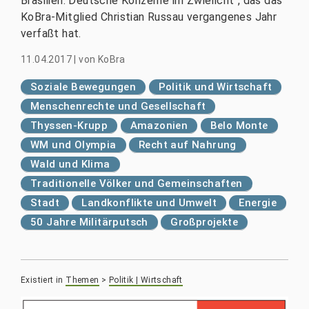
Brasilien. Deutsche Konzerne im Zwielicht", das das
KoBra-Mitglied Christian Russau vergangenes Jahr
verfaßt hat.
11.04.2017
|
von
KoBra
Soziale Bewegungen
Politik und Wirtschaft
Menschenrechte und Gesellschaft
Thyssen-Krupp
Amazonien
Belo Monte
WM und Olympia
Recht auf Nahrung
Wald und Klima
Traditionelle Völker und Gemeinschaften
Stadt
Landkonflikte und Umwelt
Energie
50 Jahre Militärputsch
Großprojekte
Existiert in
Themen
>
Politik | Wirtschaft