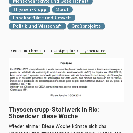
Menschenrechte und Gesellschaft
Thyssen-Krupp
Stadt
Landkonflikte und Umwelt
Politik und Wirtschaft
Großprojekte
Existiert in
Themen
>
…
>
Großprojekte
>
Thyssen-Krupp
Thyssenkrupp-Stahlwerk in Rio:
Showdown diese Woche
Wieder einmal: Diese Woche könnte sich das