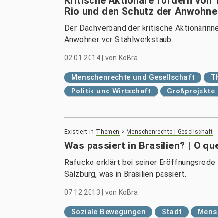
Kritische Aktionäre fordern von 
Rio und den Schutz der Anwohne
Der Dachverband der kritische Aktionärinn
Anwohner vor Stahlwerkstaub.
02.01.2014
|
von
KoBra
Menschenrechte und Gesellschaft
T
Politik und Wirtschaft
Großprojekte
Existiert in
Themen
>
Menschenrechte | Gesellschaft
Was passiert in Brasilien? | O q
Rafucko erklärt bei seiner Eröffnungsrede d
Salzburg, was in Brasilien passiert.
07.12.2013
|
von
KoBra
Soziale Bewegungen
Stadt
Mensc