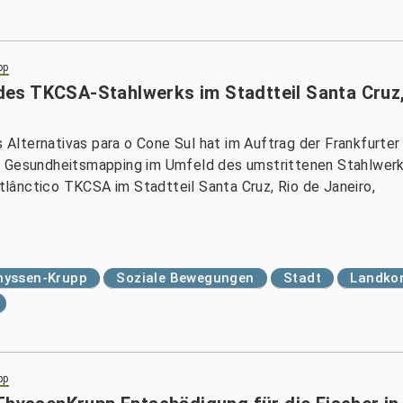
pp
es TKCSA-Stahlwerks im Stadtteil Santa Cruz
s Alternativas para o Cone Sul hat im Auftrag der Frankfurter
in Gesundheitsmapping im Umfeld des umstrittenen Stahlwer
lânctico TKCSA im Stadtteil Santa Cruz, Rio de Janeiro,
hyssen-Krupp
Soziale Bewegungen
Stadt
Landkon
pp