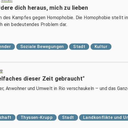
rdere dich heraus, mich zu lieben
hen des Kampfes gegen Homophobie. Die Homophobie stellt i
ch ein bedeutendes Problem dar.
ender
Soziale Bewegungen
Stadt
Kultur
pp
elfaches dieser Zeit gebraucht"
er, Anwohner und Umwelt in Rio verschaukeln – und das Ganze 
chaft
Thyssen-Krupp
Stadt
Landkonflikte und U