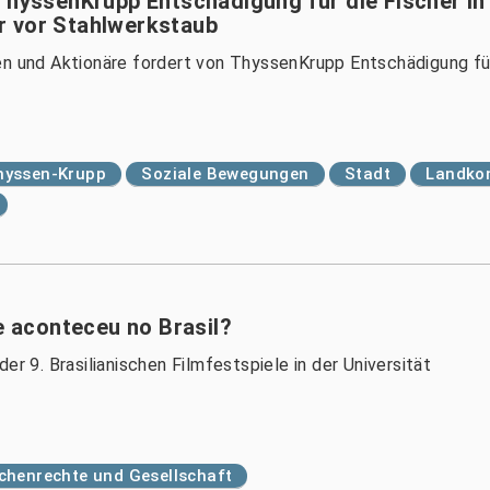
ThyssenKrupp Entschädigung für die Fischer in
r vor Stahlwerkstaub
en und Aktionäre fordert von ThyssenKrupp Entschädigung für
hyssen-Krupp
Soziale Bewegungen
Stadt
Landkon
ue aconteceu no Brasil?
er 9. Brasilianischen Filmfestspiele in der Universität
henrechte und Gesellschaft