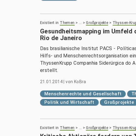
Existiert in
Themen
>
…
>
Großprojekte
>
Thyssen-Kru
Gesundheitsmapping im Umfeld d
Rio de Janeiro
Das brasilianische Institut PACS - Política
Hilfs- und Menschenrechtsorganisation e
ThyssenKrupp Companhia Siderúrgica do At
erstellt.
21.01.2014
|
von
KoBra
Menschenrechte und Gesellschaft
T
Politik und Wirtschaft
Großprojekte
Existiert in
Themen
>
…
>
Großprojekte
>
Thyssen-Kru