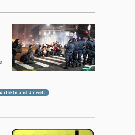
m
e
onflikte und Umwelt