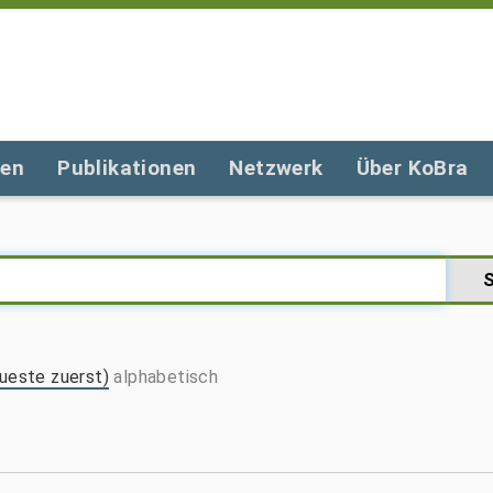
gen
Publikationen
Netzwerk
Über KoBra
ueste zuerst)
alphabetisch