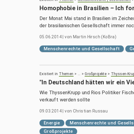
Homophobie in Brasilien – Ich fo
Der Monat Mai stand in Brasilien im Zeic
der brasilianischen Gesellschaft immer no
05.06.2014
|
von
Martin Hirsch (KoBra)
Menschenrechte und Gesellschaft
G
Existiert in
Themen
>
…
>
Großprojekte
>
Thyssen-Kru
"In Deutschland hätten wir ein Vi
Wie ThyssenKrupp und Rios Politiker Fisch
verkauft werden sollte
09.03.2014
|
von
Christian Russau
Energie
Menschenrechte und Gesells
Großprojekte