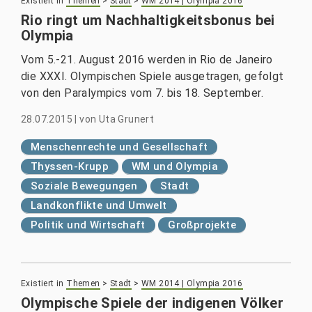
Existiert in
Themen
>
Stadt
>
WM 2014 | Olympia 2016
Rio ringt um Nachhaltigkeitsbonus bei
Olympia
Vom 5.-21. August 2016 werden in Rio de Janeiro
die XXXI. Olympischen Spiele ausgetragen, gefolgt
von den Paralympics vom 7. bis 18. September.
28.07.2015
|
von
Uta Grunert
Menschenrechte und Gesellschaft
Thyssen-Krupp
WM und Olympia
Soziale Bewegungen
Stadt
Landkonflikte und Umwelt
Politik und Wirtschaft
Großprojekte
Existiert in
Themen
>
Stadt
>
WM 2014 | Olympia 2016
Olympische Spiele der indigenen Völker