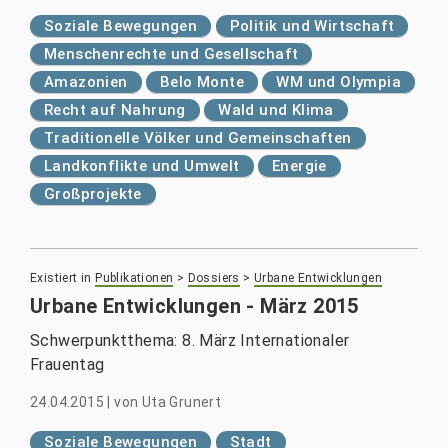
Soziale Bewegungen
Politik und Wirtschaft
Menschenrechte und Gesellschaft
Amazonien
Belo Monte
WM und Olympia
Recht auf Nahrung
Wald und Klima
Traditionelle Völker und Gemeinschaften
Landkonflikte und Umwelt
Energie
Großprojekte
Existiert in
Publikationen
>
Dossiers
>
Urbane Entwicklungen
Urbane Entwicklungen - März 2015
Schwerpunktthema: 8. März Internationaler
Frauentag
24.04.2015
|
von
Uta Grunert
Soziale Bewegungen
Stadt