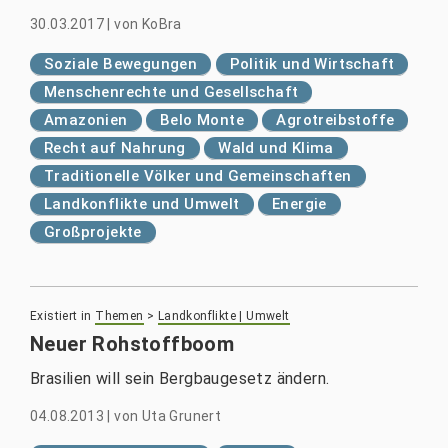
30.03.2017
|
von
KoBra
Soziale Bewegungen
Politik und Wirtschaft
Menschenrechte und Gesellschaft
Amazonien
Belo Monte
Agrotreibstoffe
Recht auf Nahrung
Wald und Klima
Traditionelle Völker und Gemeinschaften
Landkonflikte und Umwelt
Energie
Großprojekte
Existiert in
Themen
>
Landkonflikte | Umwelt
Neuer Rohstoffboom
Brasilien will sein Bergbaugesetz ändern.
04.08.2013
|
von
Uta Grunert