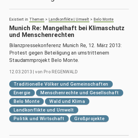
Existiert in
Themen
>
Landkonflikte | Umwelt
>
Belo Monte
Munich Re: Mangelhaft bei Klimaschutz
und Menschenrechten
Bilanzpressekonferenz Munich Re, 12. März 2013:
Protest gegen Beteiligung an umstrittenem
Staudammprojekt Belo Monte.
12.03.2013
|
von
Pro REGENWALD
Traditionelle Völker und Gemeinschaften
Energie
Menschenrechte und Gesellschaft
Belo Monte
Wald und Klima
Landkonflikte und Umwelt
Politik und Wirtschaft
Großprojekte