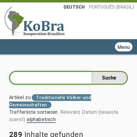
DEUTSCH
PORTUGUÊS (BRASIL)
Toggle n
Artikel zu
Traditionelle Völker und
Gemeinschaften
Trefferliste sortieren
:
Relevanz
Datum (neueste
zuerst)
alphabetisch
289
Inhalte gefunden