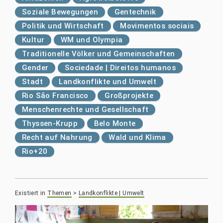
Soziale Bewegungen
Gentechnik
Politik und Wirtschaft
Movimentos sociais
Kultur
WM und Olympia
Traditionelle Völker und Gemeinschaften
Gender
Sociedade | Direitos humanos
Stadt
Landkonflikte und Umwelt
Rio São Francisco
Großprojekte
Menschenrechte und Gesellschaft
Thyssen-Krupp
Belo Monte
Recht auf Nahrung
Wald und Klima
Rio+20
Existiert in
Themen
>
Landkonflikte | Umwelt