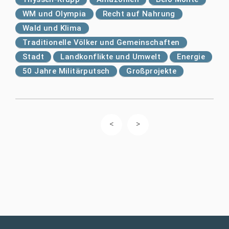
WM und Olympia
Recht auf Nahrung
Wald und Klima
Traditionelle Völker und Gemeinschaften
Stadt
Landkonflikte und Umwelt
Energie
50 Jahre Militärputsch
Großprojekte