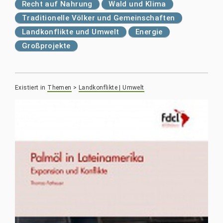
Recht auf Nahrung
Wald und Klima
Traditionelle Völker und Gemeinschaften
Landkonflikte und Umwelt
Energie
Großprojekte
Existiert in
Themen
>
Landkonflikte | Umwelt