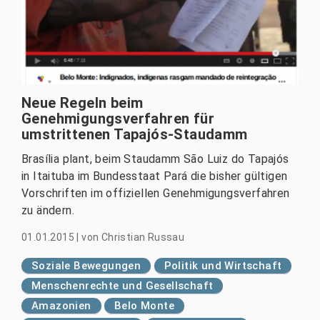
Neue Regeln beim
Genehmigungsverfahren für
umstrittenen Tapajós-Staudamm
Brasília plant, beim Staudamm São Luiz do Tapajós
in Itaituba im Bundesstaat Pará die bisher gültigen
Vorschriften im offiziellen Genehmigungsverfahren
zu ändern.
01.01.2015
|
von
Christian Russau
Soziale Bewegungen
Politik und Wirtschaft
Menschenrechte und Gesellschaft
Amazonien
Belo Monte