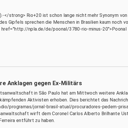
npl).-</strong> Rio+20 ist schon lange nicht mehr Synonym v
s Gipfels sprechen die Menschen in Brasilien kaum noch von 
 href="http://npla.de/de/poonal/3780-rio-minus-20">Poonal 
re Anklagen gegen Ex-Militärs
atsanwaltschaft in São Paulo hat am Mittwoch weitere Ankla
r kämpfenden Aktivisten erhoben. Dies berichtet das Nachric
radio/programas/jornal-brasil-atual/procuradores-pedem-pri
tsanwaltschaft wirft dem Coronel Carlos Alberto Brilhante U
Ferreira entführt zu haben.