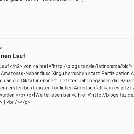
e
inen Lauf
auf</h2> von <a href="http://blogs.taz.de/latinorama/bio">
Amazonas-Nebenfluss Xingu herrschen statt Partizipation Au
ich an die Diktatur erinnert. Letztes Jahr begannen die Bauar
m ersten bestätigten tödlichen Arbeitsunfall kam es jetzt
 wurden.</p><p>[Weiterlesen bei <a href="http://blogs.taz
> ] <br /></p>