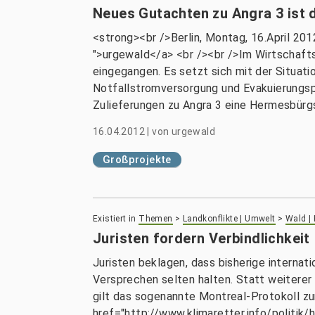
Neues Gutachten zu Angra 3 ist da
<strong><br />Berlin, Montag, 16.April 20
">urgewald</a> <br /><br />Im Wirtschaft
eingegangen. Es setzt sich mit der Situat
Notfallstromversorgung und Evakuierungsplä
Zulieferungen zu Angra 3 eine Hermesbürgs
16.04.2012
|
von
urgewald
Großprojekte
Existiert in
Themen
>
Landkonflikte | Umwelt
>
Wald |
Juristen fordern Verbindlichkeit
Juristen beklagen, dass bisherige interna
Versprechen selten halten. Statt weiterer
gilt das sogenannte Montreal-Protokoll z
href="http://www.klimaretter.info/politik/