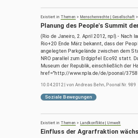
Existiert in
Themen
>
Menschenrechte | Gesellschaft
Planung des People's Summit de
(Rio de Janeiro, 2. April 2012, npl).- Nac
Rio+20 Ende März bekannt, dass der Peopl
angelegten Parkgelände zwischen dem Sta
NRO parallel zum Erdgipfel Eco92 statt. 
Museum der Republik, einschließlich der 
href="http://www.npla.de/de/poonal/3758-
10.04.2012
|
von
Andreas Behn, Poonal Nr. 989
Soziale Bewegungen
Existiert in
Themen
>
Landkonflikte | Umwelt
Einfluss der Agrarfraktion wäch