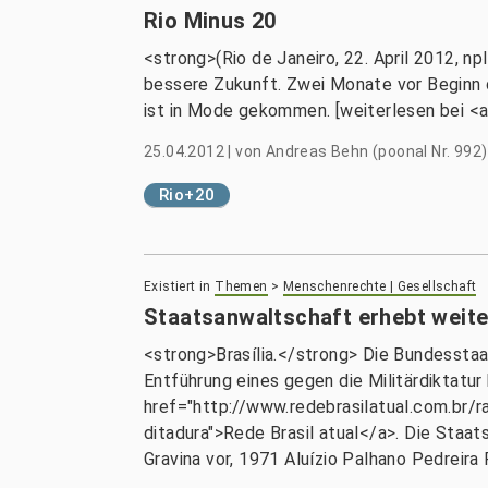
Rio Minus 20
<strong>(Rio de Janeiro, 22. April 2012, 
bessere Zukunft. Zwei Monate vor Beginn de
ist in Mode gekommen. [weiterlesen bei <a
25.04.2012
|
von
Andreas Behn (poonal Nr. 992)
Rio+20
Existiert in
Themen
>
Menschenrechte | Gesellschaft
Staatsanwaltschaft erhebt weite
<strong>Brasília.</strong> Die Bundessta
Entführung eines gegen die Militärdiktatu
href="http://www.redebrasilatual.com.br/
ditadura">Rede Brasil atual</a>. Die Staa
Gravina vor, 1971 Aluízio Palhano Pedreira 