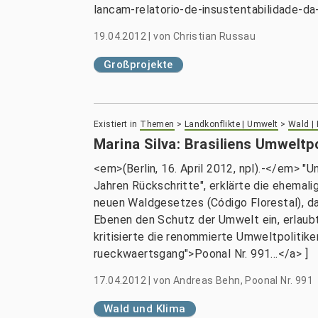
lancam-relatorio-de-insustentabilidade-d
19.04.2012
|
von
Christian Russau
Großprojekte
Existiert in
Themen
>
Landkonflikte | Umwelt
>
Wald |
Marina Silva: Brasiliens Umweltp
<em>(Berlin, 16. April 2012, npl).-</em> "U
Jahren Rückschritte", erklärte die ehemali
neuen Waldgesetzes (Código Florestal), d
Ebenen den Schutz der Umwelt ein, erlaubt
kritisierte die renommierte Umweltpolitike
rueckwaertsgang">Poonal Nr. 991...</a> ]
17.04.2012
|
von
Andreas Behn, Poonal Nr. 991
Wald und Klima