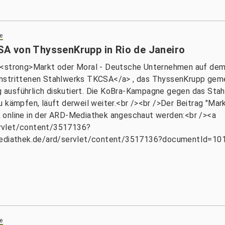
e
A von ThyssenKrupp in Rio de Janeiro
"<strong>Markt oder Moral - Deutsche Unternehmen auf dem 
umstrittenen Stahlwerks TKCSA</a> , das ThyssenKrupp geme
ag ausführlich diskutiert. Die KoBra-Kampagne gegen das Stah
u kämpfen, läuft derweil weiter.<br /><br />Der Beitrag "M
 online in der ARD-Mediathek angeschaut werden:<br /><a
ervlet/content/3517136?
ediathek.de/ard/servlet/content/3517136?documentId=10
e