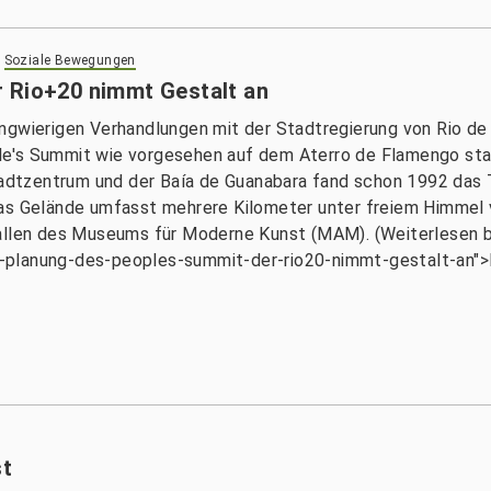
>
Soziale Bewegungen
r Rio+20 nimmt Gestalt an
h langwierigen Verhandlungen mit der Stadtregierung von Rio d
e's Summit wie vorgesehen auf dem Aterro de Flamengo stat
dtzentrum und der Baía de Guanabara fand schon 1992 das 
Das Gelände umfasst mehrere Kilometer unter freiem Himmel
Hallen des Museums für Moderne Kunst (MAM). (Weiterlesen b
planung-des-peoples-summit-der-rio20-nimmt-gestalt-an">Po
st