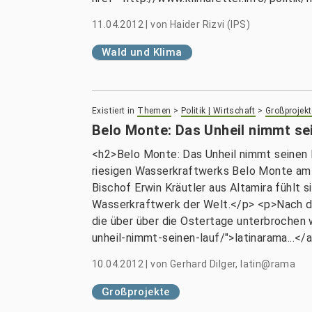
11.04.2012
|
von
Haider Rizvi (IPS)
Wald und Klima
Existiert in
Themen
>
Politik | Wirtschaft
>
Großprojekt
Belo Monte: Das Unheil nimmt se
<h2>Belo Monte: Das Unheil nimmt seinen L
riesigen Wasserkraftwerks Belo Monte am 
Bischof Erwin Kräutler aus Altamira fühlt s
Wasserkraftwerk der Welt.</p> <p>Nach de
die über über die Ostertage unterbrochen
unheil-nimmt-seinen-lauf/">latinarama...</a
10.04.2012
|
von
Gerhard Dilger, latin@rama
Großprojekte