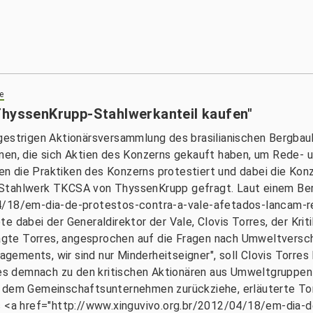
e
ThyssenKrupp-Stahlwerkanteil kaufen"
gestrigen Aktionärsversammlung des brasilianischen Bergbauk
nen, die sich Aktien des Konzerns gekauft haben, um Rede- 
 die Praktiken des Konzerns protestiert und dabei die Konz
 Stahlwerk TKCSA von ThyssenKrupp gefragt. Laut einem Ber
4/18/em-dia-de-protestos-contra-a-vale-afetados-lancam-re
 dabei der Generaldirektor der Vale, Clovis Torres, der Kriti
 sagte Torres, angesprochen auf die Fragen nach Umweltvers
ements, wir sind nur Minderheitseigner", soll Clovis Torres 
rres demnach zu den kritischen Aktionären aus Umweltgruppe
 dem Gemeinschaftsunternehmen zurückziehe, erläuterte Torr
as <a href="http://www.xinguvivo.org.br/2012/04/18/em-dia-