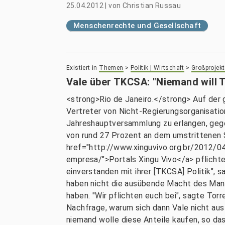
25.04.2012
|
von
Christian Russau
Menschenrechte und Gesellschaft
Existiert in
Themen
>
Politik | Wirtschaft
>
Großprojekt
Vale über TKCSA: "Niemand will 
<strong>Rio de Janeiro.</strong> Auf der 
Vertreter von Nicht-Regierungsorganisatio
Jahreshauptversammlung zu erlangen, gegen
von rund 27 Prozent an dem umstrittenen
href="http://www.xinguvivo.org.br/2012/0
empresa/">Portals Xingu Vivo</a> pflichtete
einverstanden mit ihrer [TKCSA] Politik",
haben nicht die ausübende Macht des Manag
haben. "Wir pflichten euch bei", sagte To
Nachfrage, warum sich dann Vale nicht aus
niemand wolle diese Anteile kaufen, so d