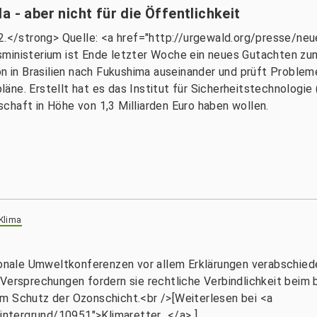
 - aber nicht für die Öffentlichkeit
12.</strong> Quelle: <a href="http://urgewald.org/presse/ne
sministerium ist Ende letzter Woche ein neues Gutachten zu
ion in Brasilien nach Fukushima auseinander und prüft Proble
ne. Erstellt hat es das Institut für Sicherheitstechnologie 
chaft in Höhe von 1,3 Milliarden Euro haben wollen.
 Klima
tionale Umweltkonferenzen vor allem Erklärungen verabschied
 Versprechungen fordern sie rechtliche Verbindlichkeit beim 
um Schutz der Ozonschicht.<br />[Weiterlesen bei <a
hintergrund/10951">Klimaretter...</a> ]