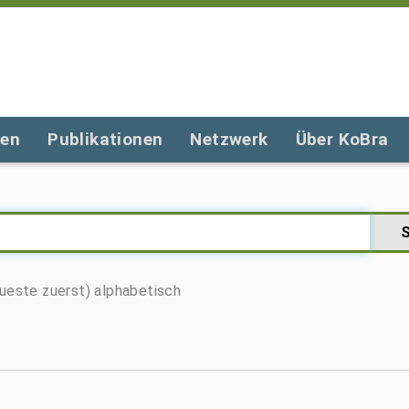
gen
Publikationen
Netzwerk
Über KoBra
ueste zuerst)
alphabetisch
0