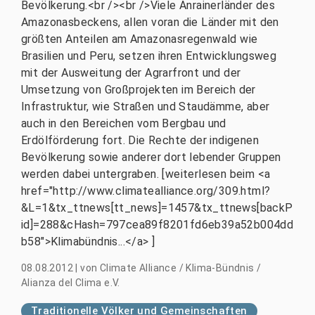
Bevölkerung.<br /><br />Viele Anrainerländer des
Amazonasbeckens, allen voran die Länder mit den
größten Anteilen am Amazonasregenwald wie
Brasilien und Peru, setzen ihren Entwicklungsweg
mit der Ausweitung der Agrarfront und der
Umsetzung von Großprojekten im Bereich der
Infrastruktur, wie Straßen und Staudämme, aber
auch in den Bereichen vom Bergbau und
Erdölförderung fort. Die Rechte der indigenen
Bevölkerung sowie anderer dort lebender Gruppen
werden dabei untergraben. [weiterlesen beim <a
href="http://www.climatealliance.org/309.html?
&L=1&tx_ttnews[tt_news]=1457&tx_ttnews[backP
id]=288&cHash=797cea89f8201fd6eb39a52b004dd
b58">Klimabündnis...</a> ]
08.08.2012
|
von
Climate Alliance / Klima-Bündnis /
Alianza del Clima e.V.
Traditionelle Völker und Gemeinschaften