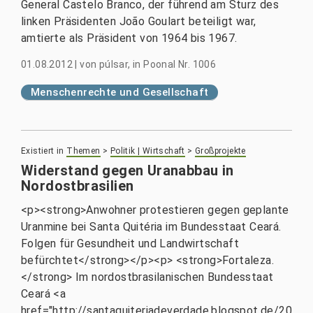
General Castelo Branco, der führend am Sturz des
linken Präsidenten João Goulart beteiligt war,
amtierte als Präsident von 1964 bis 1967.
01.08.2012
|
von
púlsar, in Poonal Nr. 1006
Menschenrechte und Gesellschaft
Existiert in
Themen
>
Politik | Wirtschaft
>
Großprojekte
Widerstand gegen Uranabbau in
Nordostbrasilien
<p><strong>Anwohner protestieren gegen geplante
Uranmine bei Santa Quitéria im Bundesstaat Ceará.
Folgen für Gesundheit und Landwirtschaft
befürchtet</strong></p><p> <strong>Fortaleza.
</strong> Im nordostbrasilanischen Bundesstaat
Ceará <a
href="http://santaquiteriadeverdade.blogspot.de/20