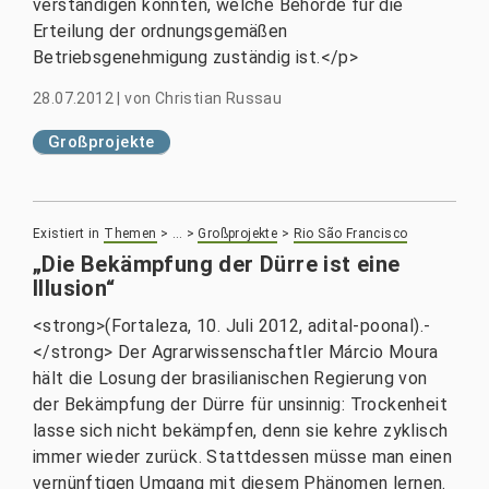
verständigen konnten, welche Behörde für die
Erteilung der ordnungsgemäßen
Betriebsgenehmigung zuständig ist.</p>
28.07.2012
|
von
Christian Russau
Großprojekte
Existiert in
Themen
>
…
>
Großprojekte
>
Rio São Francisco
„Die Bekämpfung der Dürre ist eine
Illusion“
<strong>(Fortaleza, 10. Juli 2012, adital-poonal).-
</strong> Der Agrarwissenschaftler Márcio Moura
hält die Losung der brasilianischen Regierung von
der Bekämpfung der Dürre für unsinnig: Trockenheit
lasse sich nicht bekämpfen, denn sie kehre zyklisch
immer wieder zurück. Stattdessen müsse man einen
vernünftigen Umgang mit diesem Phänomen lernen.