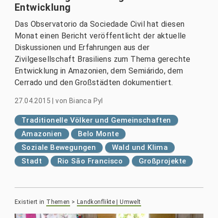
Entwicklung
Das Observatorio da Sociedade Civil hat diesen
Monat einen Bericht veröffentlicht der aktuelle
Diskussionen und Erfahrungen aus der
Zivilgesellschaft Brasiliens zum Thema gerechte
Entwicklung in Amazonien, dem Semiárido, dem
Cerrado und den Großstädten dokumentiert.
27.04.2015
|
von
Bianca Pyl
Traditionelle Völker und Gemeinschaften
Amazonien
Belo Monte
Soziale Bewegungen
Wald und Klima
Stadt
Rio São Francisco
Großprojekte
Existiert in
Themen
>
Landkonflikte | Umwelt