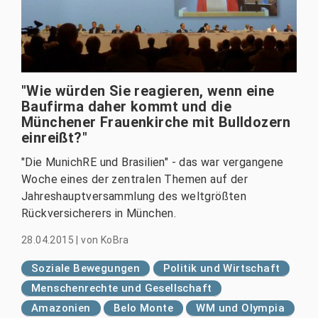
"Wie würden Sie reagieren, wenn eine
Baufirma daher kommt und die
Münchener Frauenkirche mit Bulldozern
einreißt?"
"Die MunichRE und Brasilien" - das war vergangene
Woche eines der zentralen Themen auf der
Jahreshauptversammlung des weltgrößten
Rückversicherers in München.
28.04.2015
|
von
KoBra
Soziale Bewegungen
Politik und Wirtschaft
Menschenrechte und Gesellschaft
Amazonien
Belo Monte
WM und Olympia