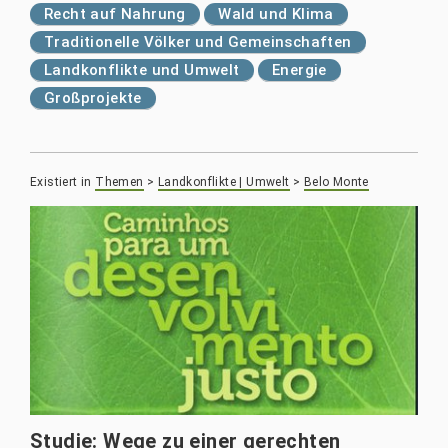
Recht auf Nahrung
Wald und Klima
Traditionelle Völker und Gemeinschaften
Landkonflikte und Umwelt
Energie
Großprojekte
Existiert in
Themen
>
Landkonflikte | Umwelt
>
Belo Monte
Studie: Wege zu einer gerechten