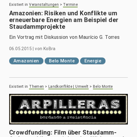
Existiert in
Veranstaltungen
>
Termine
Amazonien: Risiken und Konflikte um
erneuerbare Energien am Beispiel der
Staudammprojekte
Ein Vortrag mit Diskussion von Maurício G. Torres
06.05.2015
|
von
KoBra
Amazonien
Belo Monte
Energie
Existiert in
Themen
>
Landkonflikte | Umwelt
>
Belo Monte
Crowdfunding: Film über Staudamm-