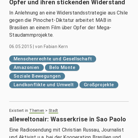
Opfer und ihren stickenden Widerstand
In Anlehnung an eine Widerstandsstrategie aus Chile
gegen die Pinochet-Diktatur arbeitet MAB in
Brasilien an einem Film über Opfer der Mega-
Staudammprojekte.
06.05.2015
|
von
Fabian Kern
Menschenrechte und Gesellschaft
Amazonien
Belo Monte
Soziale Bewegungen
Landkonflikte und Umwelt
Großprojekte
Existiert in
Themen
>
Stadt
alleweltonair: Wasserkrise in Sao Paolo
Eine Radiosendung mit Christian Russau, Journalist
und Aktivist u.a. bei der Kooperation Brasilien und