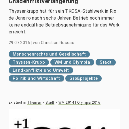
Gnadenfristverlängerung
Thyssenkrupp hat für sein TKCSA-Stahlwerk in Rio
de Janeiro nach sechs Jahren Betrieb noch immer
keine endgültige Betriebsgenehmigung für das Werk
erreicht.
29.07.2016
|
von
Christian Russau
Menschenrechte und Gesellschaft
Thyssen-Krupp
WM und Olympia
Stadt
Landkonflikte und Umwelt
Politik und Wirtschaft
Großprojekte
Existiert in
Themen
>
Stadt
>
WM 2014 | Olympia 2016