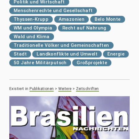
Politik und Wirtschaft
Menschenrechte und Gesellschaft
Thyssen-Krupp
Amazonien
Belo Monte
WM und Olympia
Recht auf Nahrung
Wald und Klima
Traditionelle Völker und Gemeinschaften
Stadt
Landkonflikte und Umwelt
Energie
50 Jahre Militärputsch
Großprojekte
Existiert in
Publikationen
>
Weitere
>
Zeitschriften