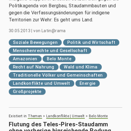
Politikagenda von Bergbau, Staudammbauten und
gegen die Verfassungsänderungen für indigene
Territorien zur Wehr: Es geht ums Land.
30.05.2013
|
von
Latin@rama
Soziale Bewegungen
Politik und Wirtschaft
Menschenrechte und Gesellschaft
Amazonien
Belo Monte
Recht auf Nahrung
Wald und Klima
Traditionelle Völker und Gemeinschaften
Landkonflikte und Umwelt
Energie
Großprojekte
Existiert in
Themen
>
Landkonflikte | Umwelt
>
Belo Monte
Flutung des Teles-Pires-Staudamm
ohne vorherige hinreichende Rodung