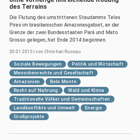
des Terrains
Die Flutung des umstrittenen Staudamms Teles
Pires im brasilianischen Amazonasgebiet, an der
Grenze der zwei Bundesstaaten Pará und Mato
Grosso gelegen, hat Ende 2014 begonnen.
20.01.2015
|
von
Christian Russau
Soziale Bewegungen
Politik und Wirtschaft
Menschenrechte und Gesellschaft
Amazonien
Belo Monte
Recht auf Nahrung
Wald und Klima
Traditionelle Völker und Gemeinschaften
Landkonflikte und Umwelt
Energie
Großprojekte