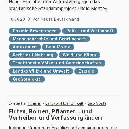
Neuer Film über den Widerstand gegen das
brasilianische Staudammprojekt »Belo Monte«.
10.06.2013
|
von
Neues Deutschland
Soziale Bewegungen
Politik und Wirtschaft
Menschenrechte und Gesellschaft
Amazonien
Belo Monte
Recht auf Nahrung
Wald und Klima
Traditionelle Völker und Gemeinschaften
Landkonflikte und Umwelt
Energie
Großprojekte
Existiert in
Themen
>
Landkonflikte | Umwelt
>
Belo Monte
Fluten, Bohren, Pflanzen… und
Vertreiben und Verfassung ändern
Indigene Gruppen in Brasilien setzen sich gegen die