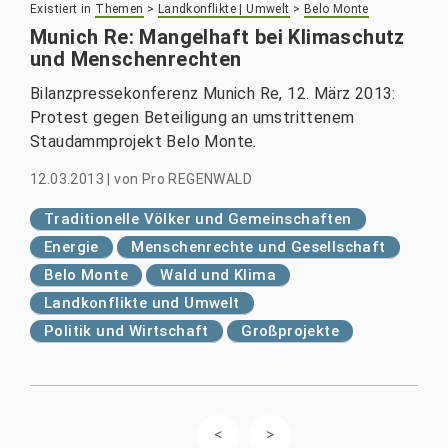
Existiert in
Themen
>
Landkonflikte | Umwelt
>
Belo Monte
Munich Re: Mangelhaft bei Klimaschutz
und Menschenrechten
Bilanzpressekonferenz Munich Re, 12. März 2013:
Protest gegen Beteiligung an umstrittenem
Staudammprojekt Belo Monte.
12.03.2013
|
von
Pro REGENWALD
Traditionelle Völker und Gemeinschaften
Energie
Menschenrechte und Gesellschaft
Belo Monte
Wald und Klima
Landkonflikte und Umwelt
Politik und Wirtschaft
Großprojekte