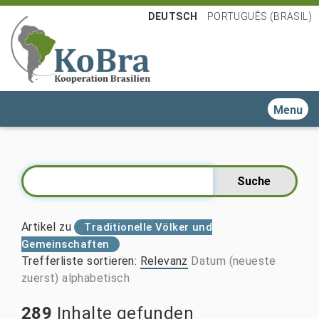
DEUTSCH
PORTUGUÊS (BRASIL)
Toggle n
Artikel zu
Traditionelle Völker und
Gemeinschaften
Trefferliste sortieren
:
Relevanz
Datum (neueste
zuerst)
alphabetisch
289
Inhalte gefunden