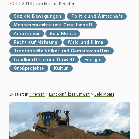
30.11.2014
|
von
Martin Kessler
Soziale Bewegungen
Politik und Wirtschaft
Menschenrechte und Gesellschaft
Amazonien
Belo Monte
Recht auf Nahrung
Wald und Klima
Traditionelle Völker und Gemeinschaften
Landkonflikte und Umwelt
Energie
Großprojekte
Kultur
Existiert in
Themen
>
Landkonflikte | Umwelt
>
Belo Monte