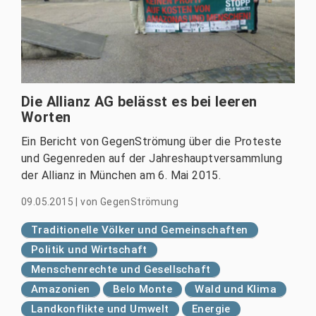
Die Allianz AG belässt es bei leeren
Worten
Ein Bericht von GegenStrömung über die Proteste
und Gegenreden auf der Jahreshauptversammlung
der Allianz in München am 6. Mai 2015.
09.05.2015
|
von
GegenStrömung
Traditionelle Völker und Gemeinschaften
Politik und Wirtschaft
Menschenrechte und Gesellschaft
Amazonien
Belo Monte
Wald und Klima
Landkonflikte und Umwelt
Energie