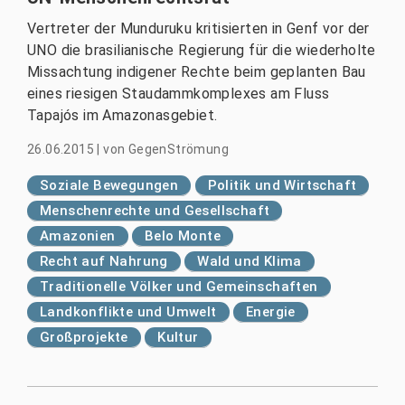
Vertreter der Munduruku kritisierten in Genf vor der
UNO die brasilianische Regierung für die wiederholte
Missachtung indigener Rechte beim geplanten Bau
eines riesigen Staudammkomplexes am Fluss
Tapajós im Amazonasgebiet.
26.06.2015
|
von
GegenStrömung
Soziale Bewegungen
Politik und Wirtschaft
Menschenrechte und Gesellschaft
Amazonien
Belo Monte
Recht auf Nahrung
Wald und Klima
Traditionelle Völker und Gemeinschaften
Landkonflikte und Umwelt
Energie
Großprojekte
Kultur