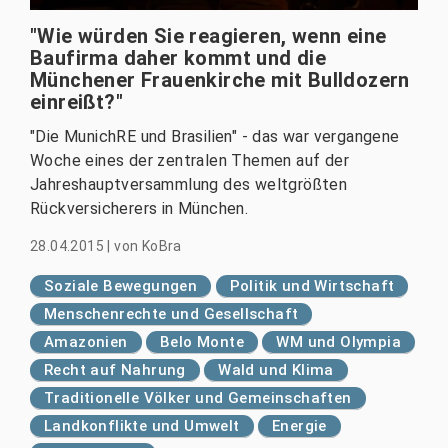
"Wie würden Sie reagieren, wenn eine
Baufirma daher kommt und die
Münchener Frauenkirche mit Bulldozern
einreißt?"
"Die MunichRE und Brasilien" - das war vergangene
Woche eines der zentralen Themen auf der
Jahreshauptversammlung des weltgrößten
Rückversicherers in München.
28.04.2015
|
von
KoBra
Soziale Bewegungen
Politik und Wirtschaft
Menschenrechte und Gesellschaft
Amazonien
Belo Monte
WM und Olympia
Recht auf Nahrung
Wald und Klima
Traditionelle Völker und Gemeinschaften
Landkonflikte und Umwelt
Energie