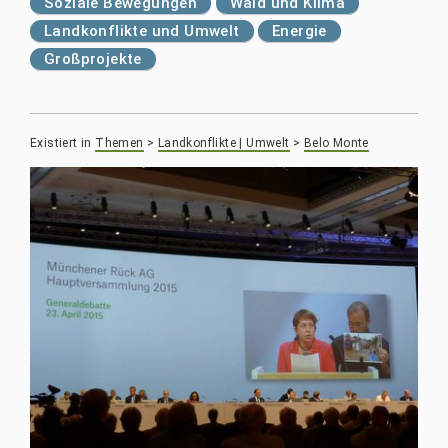
Soziale Bewegungen
Wald und Klima
Landkonflikte und Umwelt
Energie
Großprojekte
Existiert in
Themen
>
Landkonflikte | Umwelt
>
Belo Monte