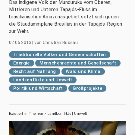
Das indigene Volk der Munduruku vom Oberen,
Mittleren und Unteren Tapajós-Fluss im
brasilianischen Amazonasgebiet setzt sich gegen
die Staudammpläne Brasílias in der Tapajós-Region
zur Wehr.
02.05.2013
|
von
Christian Russau
Traditionelle Völker und Gemeinschaften
Energie
Menschenrechte und Gesellschaft
Recht auf Nahrung
Wald und Klima
Landkonflikte und Umwelt
Politik und Wirtschaft
Großprojekte
Existiert in
Themen
>
Landkonflikte | Umwelt