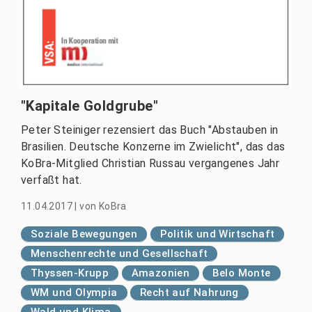
"Kapitale Goldgrube"
Peter Steiniger rezensiert das Buch "Abstauben in
Brasilien. Deutsche Konzerne im Zwielicht", das das
KoBra-Mitglied Christian Russau vergangenes Jahr
verfaßt hat.
11.04.2017
|
von
KoBra
Soziale Bewegungen
Politik und Wirtschaft
Menschenrechte und Gesellschaft
Thyssen-Krupp
Amazonien
Belo Monte
WM und Olympia
Recht auf Nahrung
Wald und Klima