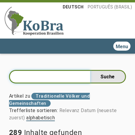
DEUTSCH
PORTUGUÊS (BRASIL)
Toggle n
Artikel zu
Traditionelle Völker und
Gemeinschaften
Trefferliste sortieren
:
Relevanz
Datum (neueste
zuerst)
alphabetisch
289
Inhalte gefunden