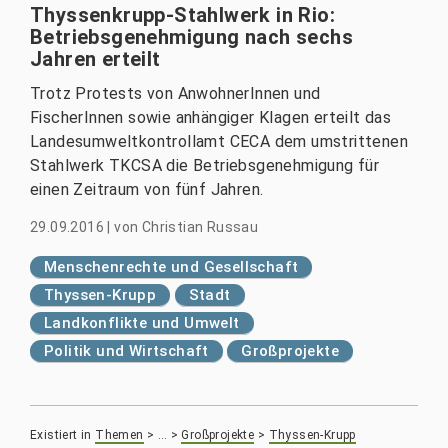
Thyssenkrupp-Stahlwerk in Rio:
Betriebsgenehmigung nach sechs
Jahren erteilt
Trotz Protests von AnwohnerInnen und
FischerInnen sowie anhängiger Klagen erteilt das
Landesumweltkontrollamt CECA dem umstrittenen
Stahlwerk TKCSA die Betriebsgenehmigung für
einen Zeitraum von fünf Jahren.
29.09.2016
|
von
Christian Russau
Menschenrechte und Gesellschaft
Thyssen-Krupp
Stadt
Landkonflikte und Umwelt
Politik und Wirtschaft
Großprojekte
Existiert in
Themen
>
…
>
Großprojekte
>
Thyssen-Krupp