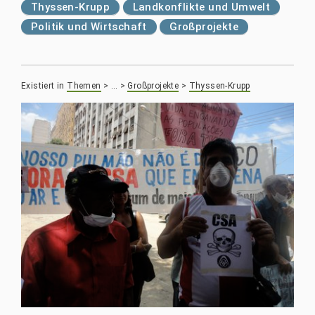
Thyssen-Krupp
Landkonflikte und Umwelt
Politik und Wirtschaft
Großprojekte
Existiert in
Themen
>
…
>
Großprojekte
>
Thyssen-Krupp