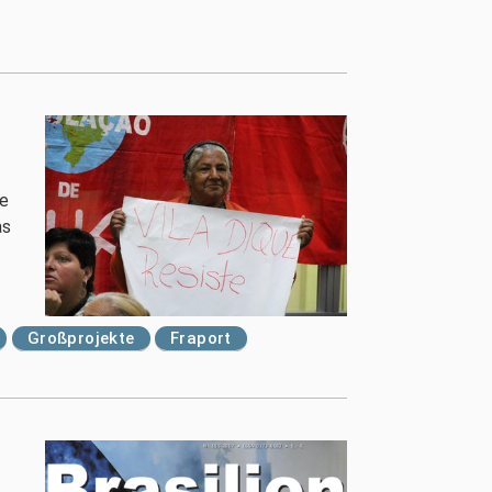
re
as
Großprojekte
Fraport