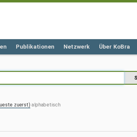
gen
Publikationen
Netzwerk
Über KoBra
ueste zuerst)
alphabetisch