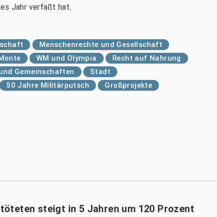
es Jahr verfaßt hat.
tschaft
Menschenrechte und Gesellschaft
 Monte
WM und Olympia
Recht auf Nahrung
r und Gemeinschaften
Stadt
50 Jahre Militärputsch
Großprojekte
etöteten steigt in 5 Jahren um 120 Prozent