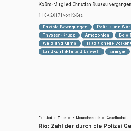
KoBra-Mitglied Christian Russau vergangen
11.04.2017
|
von
KoBra
Soziale Bewegungen
Politik und Wir
Thyssen-Krupp
Amazonien
Belo
Wald und Klima
Traditionelle Völke
Landkonflikte und Umwelt
Energie
Existiert in
Themen
>
Menschenrechte | Gesellschaft
Rio: Zahl der durch die Polizei G