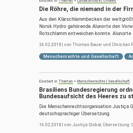
Existiert in
Themen
>
Landkonflikte | Umwelt
Die Röhre, die niemand in der Fi
Aus den Klärschlammbecken der weltgrößte
Norsk Hydro gehörende Alunorte den Vorwur
Rotschlamm entweichen konnte. Alunorte er
26.02.2018
|
von
Thomas Bauer und Christian 
Menschenrechte und Gesellschaft
A
Existiert in
Themen
>
Menschenrechte | Gesellschaft
Brasiliens Bundesregierung ordne
Bundesaufsicht des Heeres zu st
Die Menschenrechtsorganisation Justiça Gl
deutschsprachiger Übersetzung.
16.02.2018
|
von
Justiça Global, Übersetzung: 