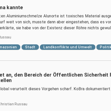
rma kannte
n Aluminiumschmelze Alunorte ist toxisches Material ausge
f weit von sich, musste dann aber eingestehen, dass es vom
klärte, sie habe von der Existenz dieser Röhre nichts gewu
Russau
mazonien
Stadt
Landkonflikte und Umwelt
Polit
t an, den Bereich der Öffentlichen Sicherheit 
ellen
obal verurteilt dieses Vorgehen scharf. KoBra dokumentiert d
Christian Russau