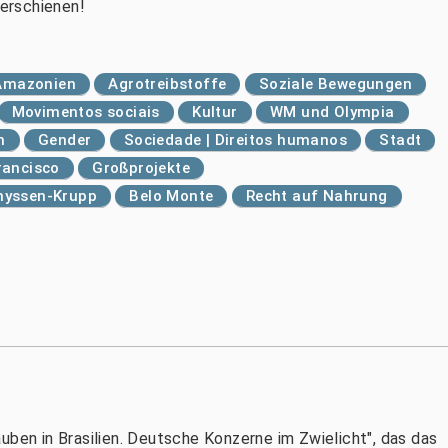
 erschienen!
Amazonien
Agrotreibstoffe
Soziale Bewegungen
Movimentos sociais
Kultur
WM und Olympia
n
Gender
Sociedade | Direitos humanos
Stadt
rancisco
Großprojekte
hyssen-Krupp
Belo Monte
Recht auf Nahrung
uben in Brasilien. Deutsche Konzerne im Zwielicht", das das