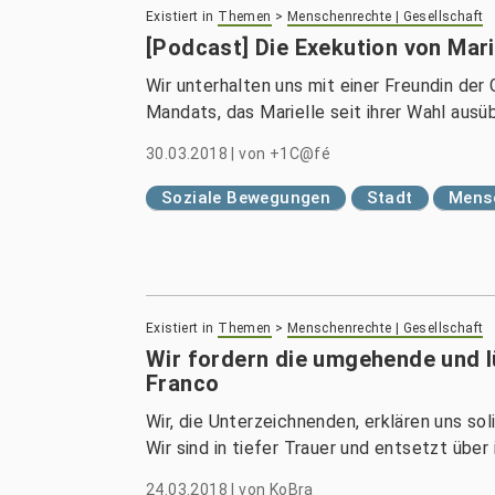
Existiert in
Themen
>
Menschenrechte | Gesellschaft
[Podcast] Die Exekution von Mari
Wir unterhalten uns mit einer Freundin der
Mandats, das Marielle seit ihrer Wahl ausü
30.03.2018
|
von
+1C@fé
Soziale Bewegungen
Stadt
Mensc
Existiert in
Themen
>
Menschenrechte | Gesellschaft
Wir fordern die umgehende und l
Franco
Wir, die Unterzeichnenden, erklären uns sol
Wir sind in tiefer Trauer und entsetzt über
24.03.2018
|
von
KoBra