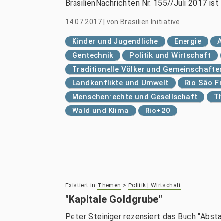
BrasilienNachrichten Nr. 155//Juli 2017 ist
14.07.2017
|
von
Brasilien Initiative
Kinder und Jugendliche
Energie
Gentechnik
Politik und Wirtschaft
Traditionelle Völker und Gemeinschafte
Landkonflikte und Umwelt
Rio São F
Menschenrechte und Gesellschaft
T
Wald und Klima
Rio+20
Existiert in
Themen
>
Politik | Wirtschaft
"Kapitale Goldgrube"
Peter Steiniger rezensiert das Buch "Absta