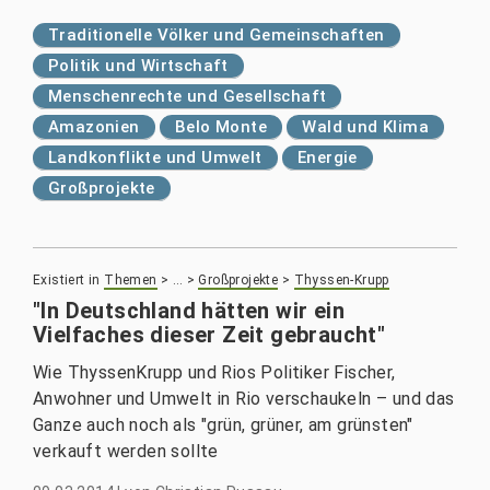
Traditionelle Völker und Gemeinschaften
Politik und Wirtschaft
Menschenrechte und Gesellschaft
Amazonien
Belo Monte
Wald und Klima
Landkonflikte und Umwelt
Energie
Großprojekte
Existiert in
Themen
>
…
>
Großprojekte
>
Thyssen-Krupp
"In Deutschland hätten wir ein
Vielfaches dieser Zeit gebraucht"
Wie ThyssenKrupp und Rios Politiker Fischer,
Anwohner und Umwelt in Rio verschaukeln – und das
Ganze auch noch als "grün, grüner, am grünsten"
verkauft werden sollte