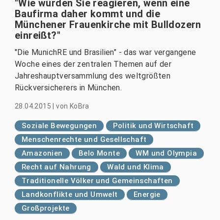
"Wie würden Sie reagieren, wenn eine
Baufirma daher kommt und die
Münchener Frauenkirche mit Bulldozern
einreißt?"
"Die MunichRE und Brasilien" - das war vergangene
Woche eines der zentralen Themen auf der
Jahreshauptversammlung des weltgrößten
Rückversicherers in München.
28.04.2015
|
von
KoBra
Soziale Bewegungen
Politik und Wirtschaft
Menschenrechte und Gesellschaft
Amazonien
Belo Monte
WM und Olympia
Recht auf Nahrung
Wald und Klima
Traditionelle Völker und Gemeinschaften
Landkonflikte und Umwelt
Energie
Großprojekte