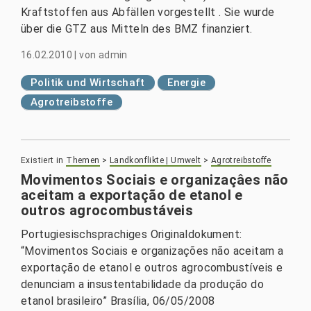
Kraftstoffen aus Abfällen vorgestellt . Sie wurde
über die GTZ aus Mitteln des BMZ finanziert.
16.02.2010
|
von
admin
Politik und Wirtschaft
Energie
Agrotreibstoffe
Existiert in
Themen
>
Landkonflikte | Umwelt
>
Agrotreibstoffe
Movimentos Sociais e organizaçâes não
aceitam a exportação de etanol e
outros agrocombustá­veis
Portugiesischsprachiges Originaldokument:
“Movimentos Sociais e organizações não aceitam a
exportação de etanol e outros agrocombustíveis e
denunciam a insustentabilidade da produção do
etanol brasileiro” Brasília, 06/05/2008