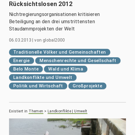
Rücksichtslosen 2012
Nichtregierungsorganisationen kritisieren
Beteiligung an den drei umstrittensten
Staudammprojekten der Welt
06.03.2013
|
von
global2000
Traditionelle Völker und Gemeinschaften
Energie
Menschenrechte und Gesellschaft
Belo Monte
Wald und Klima
Landkonflikte und Umwelt
Politik und Wirtschaft
Großprojekte
Existiert in
Themen
>
Landkonflikte | Umwelt