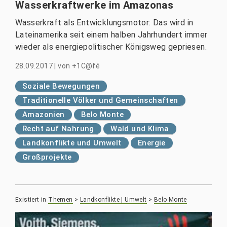
Wasserkraftwerke im Amazonas
Wasserkraft als Entwicklungsmotor: Das wird in
Lateinamerika seit einem halben Jahrhundert immer
wieder als energiepolitischer Königsweg gepriesen.
28.09.2017
|
von
+1C@fé
Soziale Bewegungen
Traditionelle Völker und Gemeinschaften
Amazonien
Belo Monte
Recht auf Nahrung
Wald und Klima
Landkonflikte und Umwelt
Energie
Großprojekte
Existiert in
Themen
>
Landkonflikte | Umwelt
>
Belo Monte