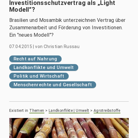
Investitionsschutzvertrag als „Light
Modell“?
Brasilien und Mosambik unterzeichnen Vertrag über
Zusammenarbeit und Förderung von Investitionen.
Ein "neues Modell"?
07.04.2015
|
von
Christian Russau
Recht auf Nahrung
Landkonflikte und Umwelt
Politik und Wirtschaft
Menschenrechte und Gesellschaft
Existiert in
Themen
>
Landkonflikte | Umwelt
>
Agrotreibstoffe