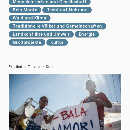
Menschenrechte und Gesellschaft
Belo Monte
Recht auf Nahrung
Wald und Klima
Traditionelle Völker und Gemeinschaften
Landkonflikte und Umwelt
Energie
Großprojekte
Kultur
Existiert in
Themen
>
Stadt