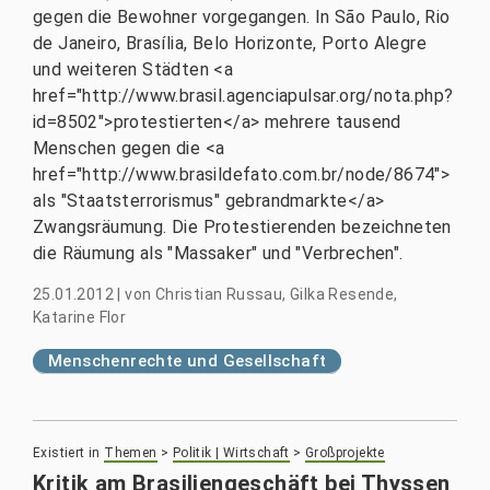
gegen die Bewohner vorgegangen. In São Paulo, Rio
de Janeiro, Brasília, Belo Horizonte, Porto Alegre
und weiteren Städten <a
href="http://www.brasil.agenciapulsar.org/nota.php?
id=8502">protestierten</a> mehrere tausend
Menschen gegen die <a
href="http://www.brasildefato.com.br/node/8674">
als "Staatsterrorismus" gebrandmarkte</a>
Zwangsräumung. Die Protestierenden bezeichneten
die Räumung als "Massaker" und "Verbrechen".
25.01.2012
|
von
Christian Russau, Gilka Resende,
Katarine Flor
Menschenrechte und Gesellschaft
Existiert in
Themen
>
Politik | Wirtschaft
>
Großprojekte
Kritik am Brasiliengeschäft bei Thyssen