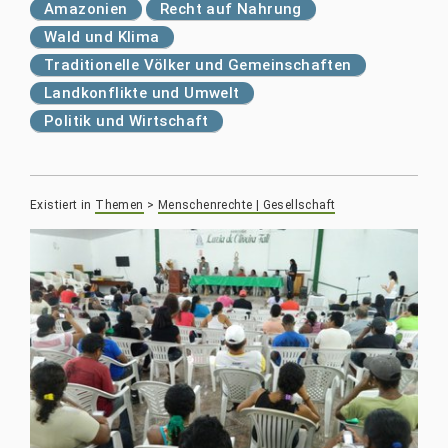
Amazonien
Recht auf Nahrung
Wald und Klima
Traditionelle Völker und Gemeinschaften
Landkonflikte und Umwelt
Politik und Wirtschaft
Existiert in
Themen
>
Menschenrechte | Gesellschaft