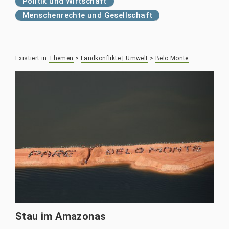
Politik und Wirtschaft
Menschenrechte und Gesellschaft
Existiert in
Themen
>
Landkonflikte | Umwelt
>
Belo Monte
Stau im Amazonas