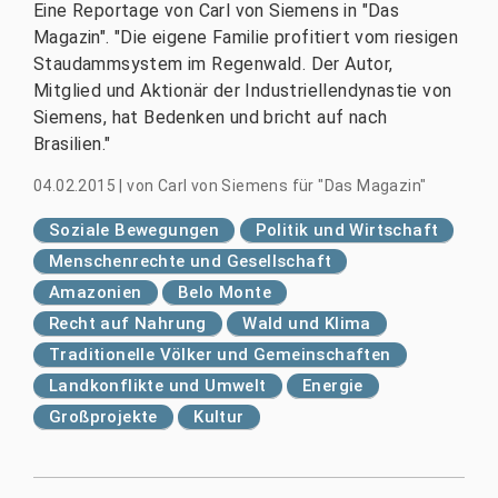
Eine Reportage von Carl von Siemens in "Das
Magazin". "Die eigene Familie profitiert vom riesigen
Staudammsystem im Regenwald. Der Autor,
Mitglied und Aktionär der Industriellendynastie von
Siemens, hat Bedenken und bricht auf nach
Brasilien."
04.02.2015
|
von
Carl von Siemens für "Das Magazin"
Soziale Bewegungen
Politik und Wirtschaft
Menschenrechte und Gesellschaft
Amazonien
Belo Monte
Recht auf Nahrung
Wald und Klima
Traditionelle Völker und Gemeinschaften
Landkonflikte und Umwelt
Energie
Großprojekte
Kultur