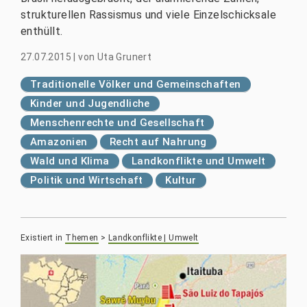
strukturellen Rassismus und viele Einzelschicksale
enthüllt.
27.07.2015
|
von
Uta Grunert
Traditionelle Völker und Gemeinschaften
Kinder und Jugendliche
Menschenrechte und Gesellschaft
Amazonien
Recht auf Nahrung
Wald und Klima
Landkonflikte und Umwelt
Politik und Wirtschaft
Kultur
Existiert in
Themen
>
Landkonflikte | Umwelt