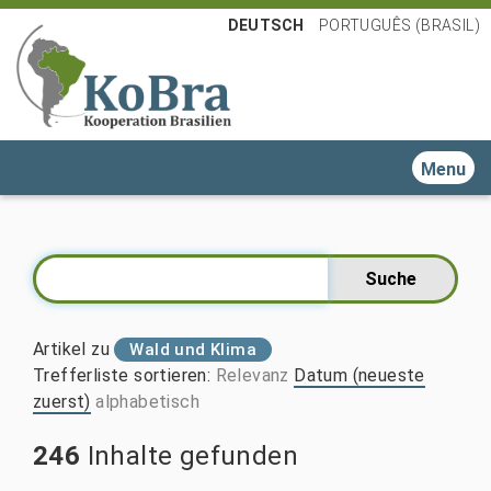
DEUTSCH
PORTUGUÊS (BRASIL)
Toggle n
Artikel zu
Wald und Klima
Trefferliste sortieren
:
Relevanz
Datum (neueste
zuerst)
alphabetisch
246
Inhalte gefunden