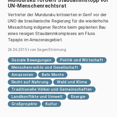
UN-Menschenrechtsrat
Vertreter der Munduruku kritisierten in Genf vor der
UNO die brasilianische Regierung für die wiederholte
Missachtung indigener Rechte beim geplanten Bau
eines riesigen Staudammkomplexes am Fluss
Tapajós im Amazonasgebiet.
26.06.2015
|
von
GegenStrömung
Soziale Bewegungen
Politik und Wirtschaft
Menschenrechte und Gesellschaft
Amazonien
Belo Monte
Recht auf Nahrung
Wald und Klima
Traditionelle Völker und Gemeinschaften
Landkonflikte und Umwelt
Energie
Großprojekte
Kultur