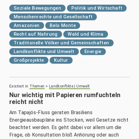
Soziale Bewegungen
Politik und Wirtschaft
Menschenrechte und Gesellschaft
Amazonien
Belo Monte
Recht auf Nahrung
Wald und Klima
Traditionelle Völker und Gemeinschaften
Landkonflikte und Umwelt
Energie
Großprojekte
Kultur
Existiert in
Themen
>
Landkonflikte | Umwelt
Nur wichtig mit Papieren rumfuchteln
reicht nicht
Am Tapajós-Fluss geraten Brasiliens
Energieausbaupläne ins Stocken, weil Gesetze nicht
beachtet werden. Es geht dabei vor allem um die
Frage, ob Konsultation bloß Anhörung oder auch