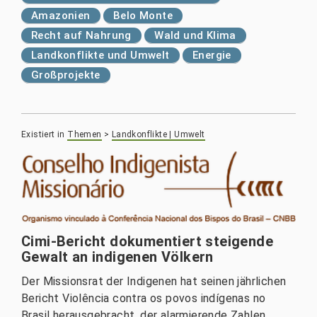
Amazonien
Belo Monte
Recht auf Nahrung
Wald und Klima
Landkonflikte und Umwelt
Energie
Großprojekte
Existiert in
Themen
>
Landkonflikte | Umwelt
Cimi-Bericht dokumentiert steigende
Gewalt an indigenen Völkern
Der Missionsrat der Indigenen hat seinen jährlichen
Bericht Violência contra os povos indígenas no
Brasil herausgebracht, der alarmierende Zahlen,