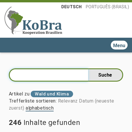
DEUTSCH
PORTUGUÊS (BRASIL)
Toggle n
Artikel zu
Wald und Klima
Trefferliste sortieren
:
Relevanz
Datum (neueste
zuerst)
alphabetisch
246
Inhalte gefunden