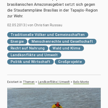
brasilianischen Amazonasgebiet setzt sich gegen
die Staudammpläne Brasílias in der Tapajós-Region
zur Wehr.
02.05.2013
|
von
Christian Russau
Traditionelle Völker und Gemeinschaften
Energie
Menschenrechte und Gesellschaft
Recht auf Nahrung
Wald und Klima
Landkonflikte und Umwelt
Politik und Wirtschaft
Großprojekte
Existiert in
Themen
>
Landkonflikte | Umwelt
>
Belo Monte