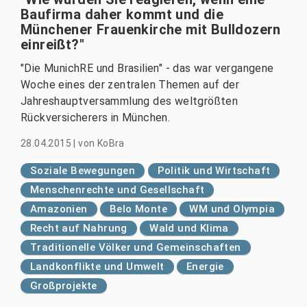
Baufirma daher kommt und die
Münchener Frauenkirche mit Bulldozern
einreißt?"
"Die MunichRE und Brasilien" - das war vergangene
Woche eines der zentralen Themen auf der
Jahreshauptversammlung des weltgrößten
Rückversicherers in München.
28.04.2015
|
von
KoBra
Soziale Bewegungen
Politik und Wirtschaft
Menschenrechte und Gesellschaft
Amazonien
Belo Monte
WM und Olympia
Recht auf Nahrung
Wald und Klima
Traditionelle Völker und Gemeinschaften
Landkonflikte und Umwelt
Energie
Großprojekte