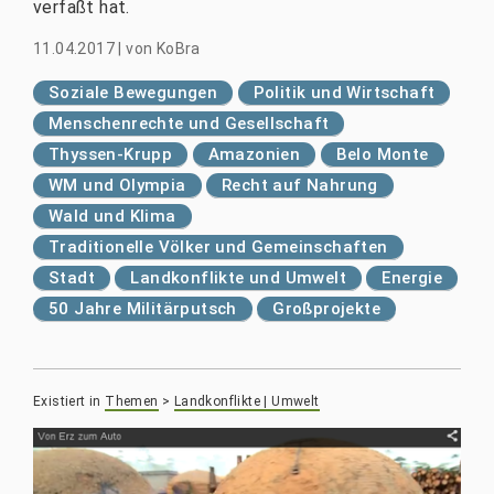
verfaßt hat.
11.04.2017
|
von
KoBra
Soziale Bewegungen
Politik und Wirtschaft
Menschenrechte und Gesellschaft
Thyssen-Krupp
Amazonien
Belo Monte
WM und Olympia
Recht auf Nahrung
Wald und Klima
Traditionelle Völker und Gemeinschaften
Stadt
Landkonflikte und Umwelt
Energie
50 Jahre Militärputsch
Großprojekte
Existiert in
Themen
>
Landkonflikte | Umwelt