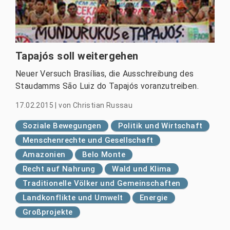
Tapajós soll weitergehen
Neuer Versuch Brasílias, die Ausschreibung des
Staudamms São Luiz do Tapajós voranzutreiben.
17.02.2015
|
von
Christian Russau
Soziale Bewegungen
Politik und Wirtschaft
Menschenrechte und Gesellschaft
Amazonien
Belo Monte
Recht auf Nahrung
Wald und Klima
Traditionelle Völker und Gemeinschaften
Landkonflikte und Umwelt
Energie
Großprojekte