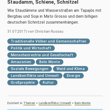
Staudamm, Schiene, Schnitzel
Wie Staudämme und Wasserstraßen am Tapajós mit
Bergbau und Soja in Mato Grosso und dem billigen
deutschen Schnitzel zusammenhängen.
31.07.2017
|
von
Christian Russau
Traditionelle Völker und Gemeinschaften
Politik und Wirtschaft
Menschenrechte und Gesellschaft
Amazonien
Belo Monte
Soziale Bewegungen
Wald und Klima
Landkonflikte und Umwelt
Energie
Großprojekte
Kultur
Existiert in
Themen
>
Landkonflikte | Umwelt
>
Belo Monte