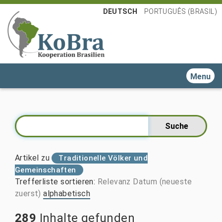
DEUTSCH
PORTUGUÊS (BRASIL)
Toggle n
Artikel zu
Traditionelle Völker und
Gemeinschaften
Trefferliste sortieren
:
Relevanz
Datum (neueste
zuerst)
alphabetisch
289
Inhalte gefunden