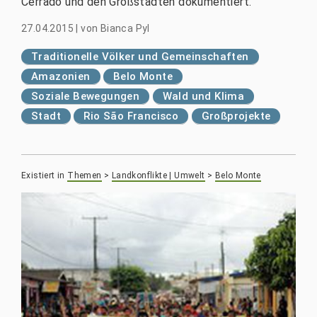
Cerrado und den Großstädten dokumentiert.
27.04.2015
|
von
Bianca Pyl
Traditionelle Völker und Gemeinschaften
Amazonien
Belo Monte
Soziale Bewegungen
Wald und Klima
Stadt
Rio São Francisco
Großprojekte
Existiert in
Themen
>
Landkonflikte | Umwelt
>
Belo Monte