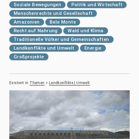
Soziale Bewegungen
Politik und Wirtschaft
Menschenrechte und Gesellschaft
Amazonien
Belo Monte
Recht auf Nahrung
Wald und Klima
Traditionelle Völker und Gemeinschaften
Landkonflikte und Umwelt
Energie
Großprojekte
Existiert in
Themen
>
Landkonflikte | Umwelt