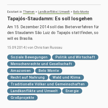
Existiert in
Themen
>
Landkonflikte | Umwelt
>
Belo Monte
Tapajós-Staudamm: Es soll losgehen
Am 15. Dezember 2014 soll das Bieterverfahren für
den Staudamm São Luiz do Tapajós stattfinden, so
will es Brasília.
15.09.2014
|
von
Christian Russau
Soziale Bewegungen
Politik und Wirtschaft
Menschenrechte und Gesellschaft
Amazonien
Belo Monte
Recht auf Nahrung
Wald und Klima
Traditionelle Völker und Gemeinschaften
Landkonflikte und Umwelt
Energie
Großprojekte