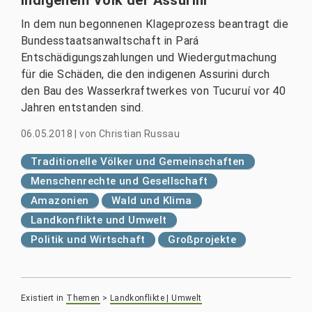
indigenem Volk der Assurini
In dem nun begonnenen Klageprozess beantragt die
Bundesstaatsanwaltschaft in Pará
Entschädigungszahlungen und Wiedergutmachung
für die Schäden, die den indigenen Assurini durch
den Bau des Wasserkraftwerkes von Tucuruí vor 40
Jahren entstanden sind.
06.05.2018
|
von
Christian Russau
Traditionelle Völker und Gemeinschaften
Menschenrechte und Gesellschaft
Amazonien
Wald und Klima
Landkonflikte und Umwelt
Politik und Wirtschaft
Großprojekte
Existiert in
Themen
>
Landkonflikte | Umwelt