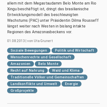
allem mit dem Megastaudamm Belo Monte am Rio
Xingu beschäftigt ist, dringt das brasilianische
Entwicklungsmodell des beschleunigten
Wachstums (PAC) unter Präsidentin Dilma Rousseff
längst weiter nach Westen in bislang intakte
Regionen des Amazonasbeckens vor.
01.08.2013
|
von
Uta Grunert
Soziale Bewegungen
Politik und Wirtschaft
Menschenrechte und Gesellschaft
Amazonien
Belo Monte
Recht auf Nahrung
Wald und Klima
Traditionelle Völker und Gemeinschaften
Landkonflikte und Umwelt
Energie
Großprojekte