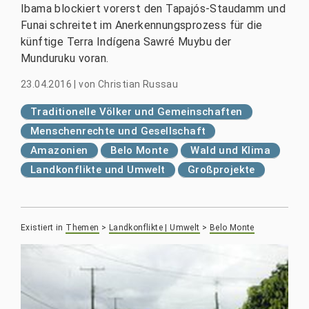
Ibama blockiert vorerst den Tapajós-Staudamm und
Funai schreitet im Anerkennungsprozess für die
künftige Terra Indígena Sawré Muybu der
Munduruku voran.
23.04.2016
|
von
Christian Russau
Traditionelle Völker und Gemeinschaften
Menschenrechte und Gesellschaft
Amazonien
Belo Monte
Wald und Klima
Landkonflikte und Umwelt
Großprojekte
Existiert in
Themen
>
Landkonflikte | Umwelt
>
Belo Monte