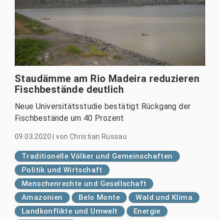
Staudämme am Rio Madeira reduzieren
Fischbestände deutlich
Neue Universitätsstudie bestätigt Rückgang der
Fischbestände um 40 Prozent
09.03.2020
|
von
Christian Russau
Traditionelle Völker und Gemeinschaften
Politik und Wirtschaft
Menschenrechte und Gesellschaft
Amazonien
Belo Monte
Wald und Klima
Landkonflikte und Umwelt
Energie