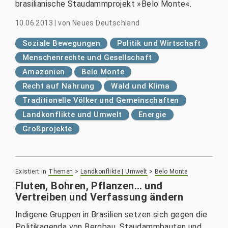
brasilianische Staudammprojekt »Belo Monte«.
10.06.2013
|
von
Neues Deutschland
Soziale Bewegungen
Politik und Wirtschaft
Menschenrechte und Gesellschaft
Amazonien
Belo Monte
Recht auf Nahrung
Wald und Klima
Traditionelle Völker und Gemeinschaften
Landkonflikte und Umwelt
Energie
Großprojekte
Existiert in
Themen
>
Landkonflikte | Umwelt
>
Belo Monte
Fluten, Bohren, Pflanzen… und
Vertreiben und Verfassung ändern
Indigene Gruppen in Brasilien setzen sich gegen die
Politikagenda von Bergbau, Staudammbauten und