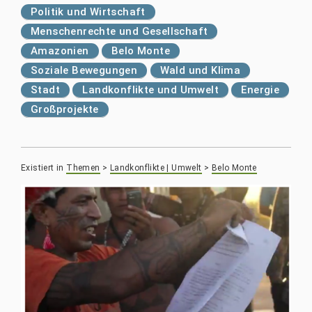
Politik und Wirtschaft
Menschenrechte und Gesellschaft
Amazonien
Belo Monte
Soziale Bewegungen
Wald und Klima
Stadt
Landkonflikte und Umwelt
Energie
Großprojekte
Existiert in
Themen
>
Landkonflikte | Umwelt
>
Belo Monte