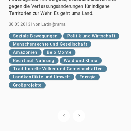
gegen die Verfassungsänderungen für indigene
Territorien zur Wehr: Es geht ums Land.
30.05.2013
|
von
Latin@rama
Soziale Bewegungen
Politik und Wirtschaft
Menschenrechte und Gesellschaft
Amazonien
Belo Monte
Recht auf Nahrung
Wald und Klima
Traditionelle Völker und Gemeinschaften
Landkonflikte und Umwelt
Energie
Großprojekte