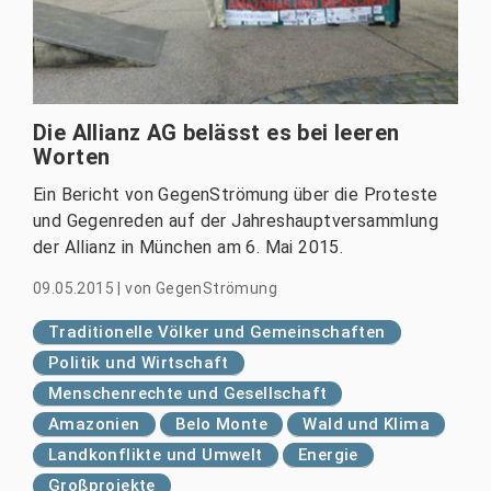
Die Allianz AG belässt es bei leeren
Worten
Ein Bericht von GegenStrömung über die Proteste
und Gegenreden auf der Jahreshauptversammlung
der Allianz in München am 6. Mai 2015.
09.05.2015
|
von
GegenStrömung
Traditionelle Völker und Gemeinschaften
Politik und Wirtschaft
Menschenrechte und Gesellschaft
Amazonien
Belo Monte
Wald und Klima
Landkonflikte und Umwelt
Energie
Großprojekte