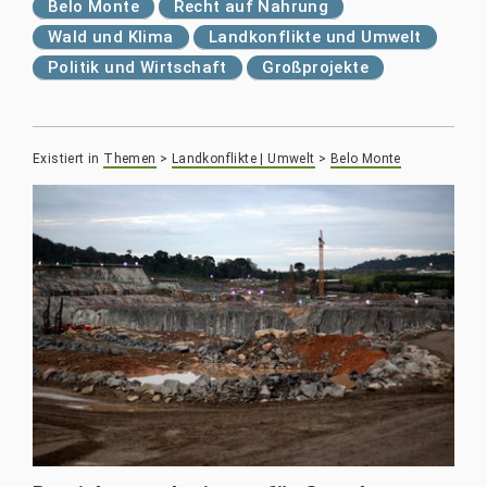
Belo Monte
Recht auf Nahrung
Wald und Klima
Landkonflikte und Umwelt
Politik und Wirtschaft
Großprojekte
Existiert in
Themen
>
Landkonflikte | Umwelt
>
Belo Monte