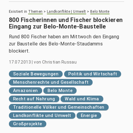
Existiert in
Themen
>
Landkonflikte | Umwelt
>
Belo Monte
800 Fischerinnen und Fischer blockieren
Eingang zur Belo-Monte-Baustelle
Rund 800 Fischer haben am Mittwoch den Eingang
zur Baustelle des Belo-Monte-Staudamms
blockiert.
17.07.2013
|
von
Christian Russau
Soziale Bewegungen
Politik und Wirtschaft
Menschenrechte und Gesellschaft
Amazonien
Belo Monte
Recht auf Nahrung
Wald und Klima
Traditionelle Völker und Gemeinschaften
Landkonflikte und Umwelt
Energie
Großprojekte