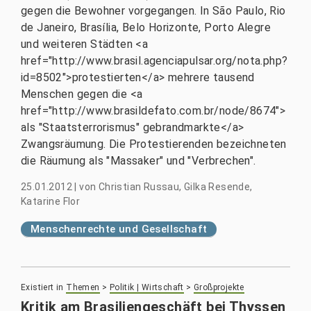
gegen die Bewohner vorgegangen. In São Paulo, Rio
de Janeiro, Brasília, Belo Horizonte, Porto Alegre
und weiteren Städten <a
href="http://www.brasil.agenciapulsar.org/nota.php?
id=8502">protestierten</a> mehrere tausend
Menschen gegen die <a
href="http://www.brasildefato.com.br/node/8674">
als "Staatsterrorismus" gebrandmarkte</a>
Zwangsräumung. Die Protestierenden bezeichneten
die Räumung als "Massaker" und "Verbrechen".
25.01.2012
|
von
Christian Russau, Gilka Resende,
Katarine Flor
Menschenrechte und Gesellschaft
Existiert in
Themen
>
Politik | Wirtschaft
>
Großprojekte
Kritik am Brasiliengeschäft bei Thyssen