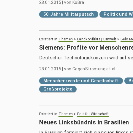
28.01.2015
|
von
KoBra
50 Jahre Militärputsch
Politik und W
Existiert in
Themen
>
Landkonflikte | Umwelt
>
Belo M
Siemens: Profite vor Menschenr
Deutscher Technologiekonzern wird auf se
28.01.2015
|
von
GegenStrömung et al
Menschenrechte und Gesellschaft
B
Großprojekte
Existiert in
Themen
>
Politik | Wirtschaft
Neues Linksbündnis in Brasilien
In Brasilien formiert sich ein neues linke