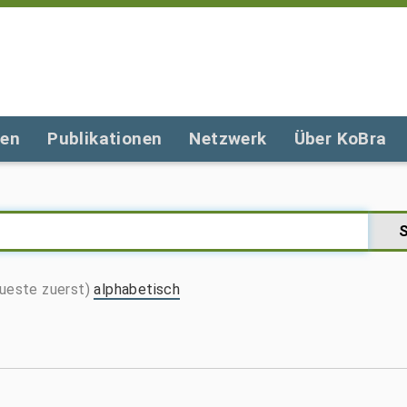
gen
Publikationen
Netzwerk
Über KoBra
ueste zuerst)
alphabetisch