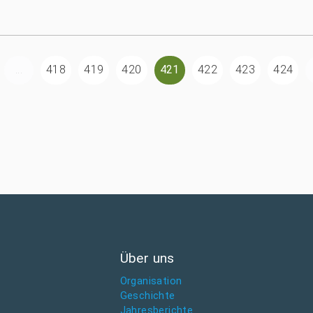
...
418
419
420
421
422
423
424
Über uns
Organisation
Geschichte
Jahresberichte