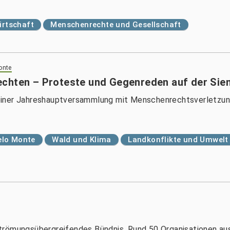
irtschaft
Menschenrechte und Gesellschaft
onte
echten – Proteste und Gegenreden auf der S
iner Jahreshauptversammlung mit Menschenrechtsverletzunge
elo Monte
Wald und Klima
Landkonflikte und Umwelt
s strömungsübergreifendes Bündnis. Rund 50 Organisationen au