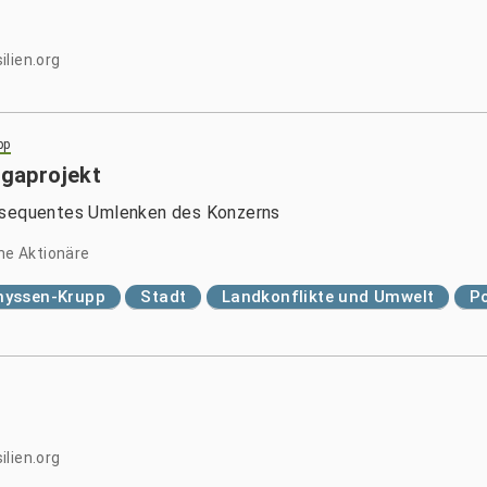
lien.org
pp
gaprojekt
onsequentes Umlenken des Konzerns
che Aktionäre
hyssen-Krupp
Stadt
Landkonflikte und Umwelt
Po
lien.org