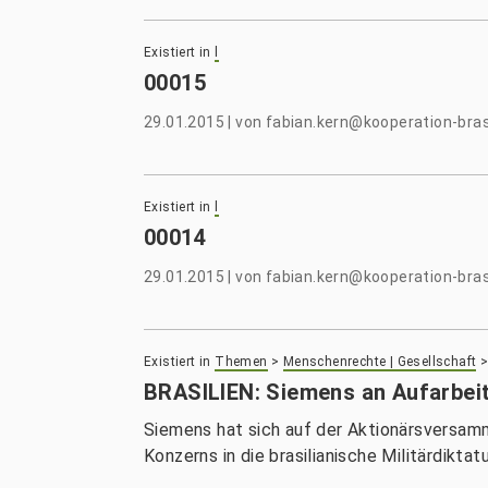
Existiert in
l
00015
29.01.2015
|
von
fabian.kern@kooperation-brasi
Existiert in
l
00014
29.01.2015
|
von
fabian.kern@kooperation-brasi
Existiert in
Themen
>
Menschenrechte | Gesellschaft
BRASILIEN: Siemens an Aufarbeitu
Siemens hat sich auf der Aktionärsversamm
Konzerns in die brasilianische Militärdiktat