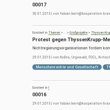
00017
30.01.2015
|
von
fabian.kern@kooperation-brasi
Existiert in
Themen
>
…
>
Großprojekte
>
Thyssen-Kru
Protest gegen ThyssenKrupp-Me
Nichtregierungsorganisationen fordern k
29.01.2015
|
von
KoBra, Urgewald, FDCL, Kritis
Menschenrechte und Gesellschaft
T
Existiert in
l
00016
29.01.2015
|
von
fabian.kern@kooperation-brasi