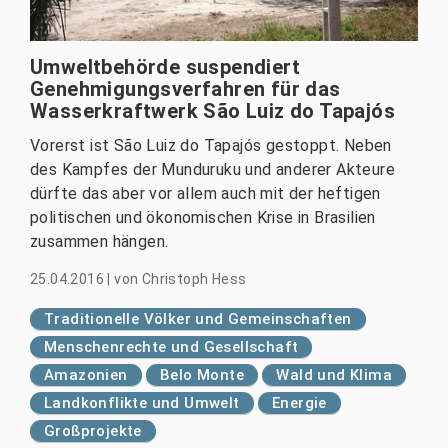
Umweltbehörde suspendiert
Genehmigungsverfahren für das
Wasserkraftwerk São Luiz do Tapajós
Vorerst ist São Luiz do Tapajós gestoppt. Neben
des Kampfes der Munduruku und anderer Akteure
dürfte das aber vor allem auch mit der heftigen
politischen und ökonomischen Krise in Brasilien
zusammen hängen.
25.04.2016
|
von
Christoph Hess
Traditionelle Völker und Gemeinschaften
Menschenrechte und Gesellschaft
Amazonien
Belo Monte
Wald und Klima
Landkonflikte und Umwelt
Energie
Großprojekte