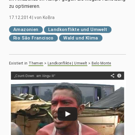
zu optimieren.
17.12.2014
|
von
KoBra
Amazonien
Landkonflikte und Umwelt
Rio São Francisco
Wald und Klima
Existiert in
Themen
>
Landkonflikte | Umwelt
>
Belo Monte