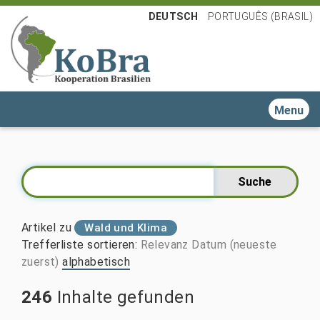
DEUTSCH
PORTUGUÊS (BRASIL)
Toggle n
Artikel zu
Wald und Klima
Trefferliste sortieren
:
Relevanz
Datum (neueste
zuerst)
alphabetisch
246
Inhalte gefunden