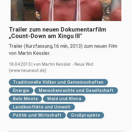
Trailer zum neuen Dokumentarfilm
„Count-Down am Xingu III"
Trailer (Kurzfassung,16 min, 2013) zum neuen Film
von Martin Kessler.
18.04.2013
|
von
Martin Kessler - Neue Wut
(www.neuewut.de)
Traditionelle Völker und Gemeinschaften
Energie
Menschenrechte und Gesellschaft
Belo Monte
Wald und Klima
Landkonflikte und Umwelt
Politik und Wirtschaft
Großprojekte