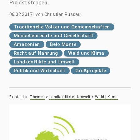
Projekt stoppen.
06.02.2017
|
von
Christian Russau
Traditionelle Völker und Gemeinschaften
Menschenrechte und Gesellschaft
Amazonien
Belo Monte
Recht auf Nahrung
Wald und Klima
Landkonflikte und Umwelt
Politik und Wirtschaft
Großprojekte
Existiert in
Themen
>
Landkonflikte | Umwelt
>
Wald | Klima