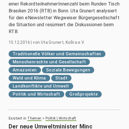
einer RekordteilnehmerInnenzahl beim Runden Tisch
Brasilien 2016 (RTB) in Bonn. Uta Grunert analysiert
für den eNewsletter Wegweiser Bürgergesellschaft
die Situation und resümiert die Diskussionen beim
RTB.
15.12.2016
|
von
Uta Grunert, KoBra e.V.
Traditionelle Völker und Gemeinschaften
Menschenrechte und Gesellschaft
Amazonien
Soziale Bewegungen
Wald und Klima
Stadt
Landkonflikte und Umwelt
Politik und Wirtschaft
Großprojekte
Existiert in
Themen
>
Politik | Wirtschaft
Der neue Umweltminister Minc