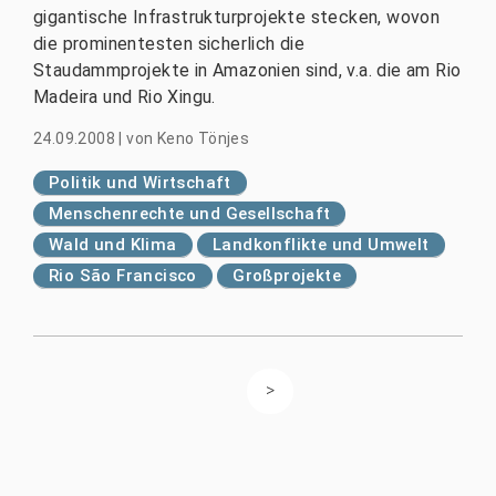
gigantische Infrastrukturprojekte stecken, wovon
die prominentesten sicherlich die
Staudammprojekte in Amazonien sind, v.a. die am Rio
Madeira und Rio Xingu.
24.09.2008
|
von
Keno Tönjes
Politik und Wirtschaft
Menschenrechte und Gesellschaft
Wald und Klima
Landkonflikte und Umwelt
Rio São Francisco
Großprojekte