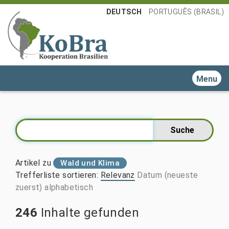
DEUTSCH
PORTUGUÊS (BRASIL)
Toggle n
Artikel zu
Wald und Klima
Trefferliste sortieren
:
Relevanz
Datum (neueste
zuerst)
alphabetisch
246
Inhalte gefunden