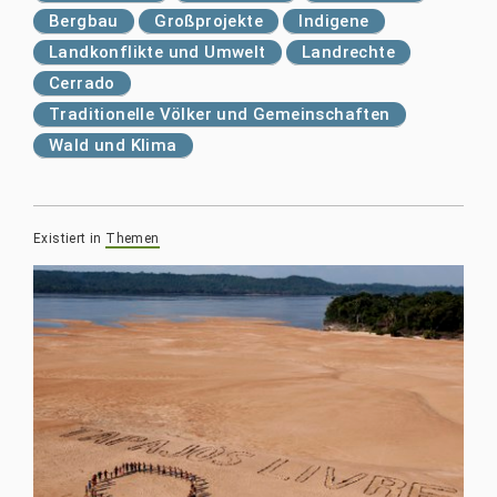
Bergbau
Großprojekte
Indigene
Landkonflikte und Umwelt
Landrechte
Cerrado
Traditionelle Völker und Gemeinschaften
Wald und Klima
Existiert in
Themen