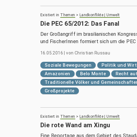
Existiert in
Themen
>
Landkonflikte | Umwelt
Die PEC 65/2012: Das Fanal
Der Großangriff im brasilianischen Kongres
und FischerInnen formiert sich um die PEC
16.05.2016
|
von
Christian Russau
Soziale Bewegungen
Politik und Wir
Amazonien
Belo Monte
Recht au
Traditionelle Völker und Gemeinschafte
Großprojekte
Existiert in
Themen
>
Landkonflikte | Umwelt
Die rote Wand am Xingu
Eine Reportage aus dem Gebiet des Stau