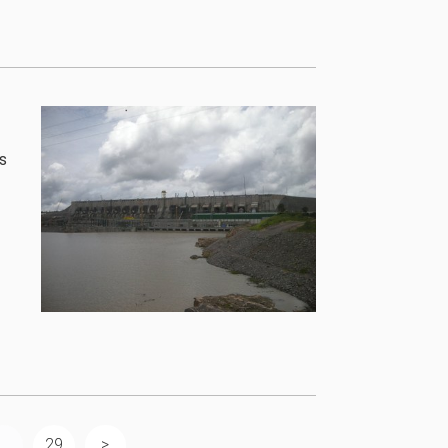
ns
...
29