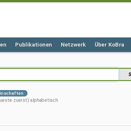
gen
Publikationen
Netzwerk
Über KoBra
einschaften
ueste zuerst)
alphabetisch