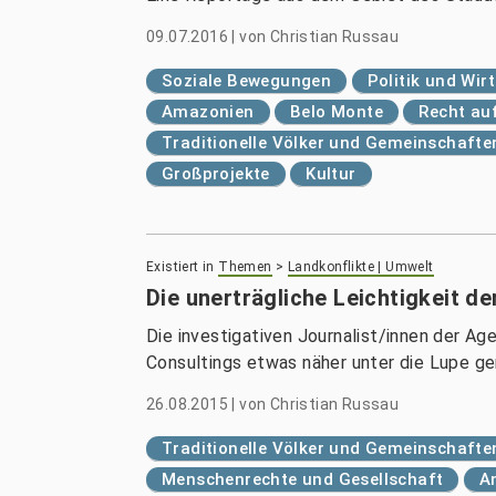
09.07.2016
|
von
Christian Russau
Soziale Bewegungen
Politik und Wir
Amazonien
Belo Monte
Recht au
Traditionelle Völker und Gemeinschafte
Großprojekte
Kultur
Existiert in
Themen
>
Landkonflikte | Umwelt
Die unerträgliche Leichtigkeit d
Die investigativen Journalist/innen der Ag
Consultings etwas näher unter die Lupe g
26.08.2015
|
von
Christian Russau
Traditionelle Völker und Gemeinschafte
Menschenrechte und Gesellschaft
A