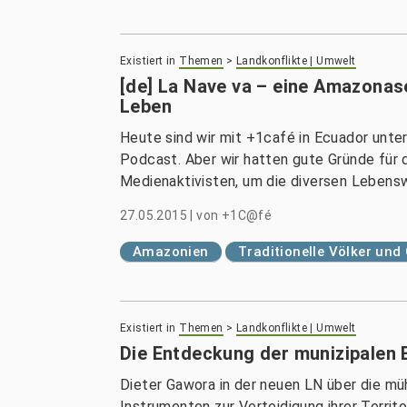
Existiert in
Themen
>
Landkonflikte | Umwelt
[de] La Nave va – eine Amazona
Leben
Heute sind wir mit +1café in Ecuador unte
Podcast. Aber wir hatten gute Gründe für d
Medienaktivisten, um die diversen Leben
27.05.2015
|
von
+1C@fé
Amazonien
Traditionelle Völker un
Existiert in
Themen
>
Landkonflikte | Umwelt
Die Entdeckung der munizipalen 
Dieter Gawora in der neuen LN über die mü
Instrumenten zur Verteidigung ihrer Territo