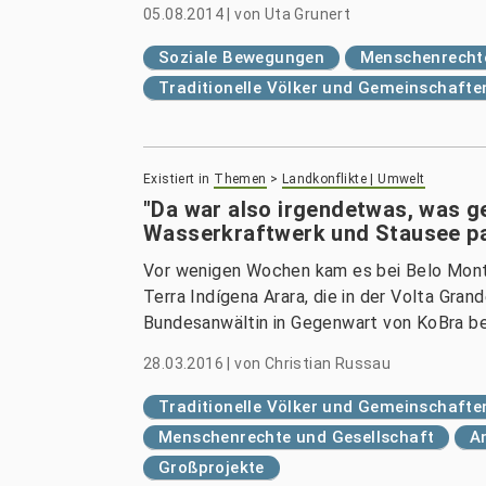
05.08.2014
|
von
Uta Grunert
Soziale Bewegungen
Menschenrechte
Traditionelle Völker und Gemeinschafte
Existiert in
Themen
>
Landkonflikte | Umwelt
"Da war also irgendetwas, was 
Wasserkraftwerk und Stausee pass
Vor wenigen Wochen kam es bei Belo Monte
Terra Indígena Arara, die in der Volta Grand
Bundesanwältin in Gegenwart von KoBra be
28.03.2016
|
von
Christian Russau
Traditionelle Völker und Gemeinschafte
Menschenrechte und Gesellschaft
A
Großprojekte