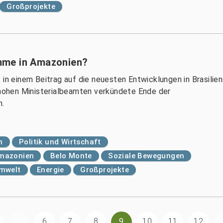
Großprojekte
mme in Amazonien?
 in einem Beitrag auf die neuesten Entwicklungen in Brasilie
n hohen Ministerialbeamten verkündete Ende der
n.
n
Politik und Wirtschaft
mazonien
Belo Monte
Soziale Bewegungen
Umwelt
Energie
Großprojekte
...
6
7
8
9
10
11
12