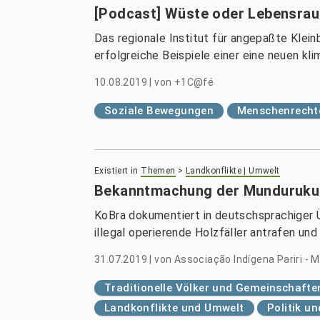
[Podcast] Wüste oder Lebensra
Das regionale Institut für angepaßte Klei
erfolgreiche Beispiele einer eine neuen k
10.08.2019
|
von
+1C@fé
Soziale Bewegungen
Menschenrechte
Existiert in
Themen
>
Landkonflikte | Umwelt
Bekanntmachung der Munduruku
KoBra dokumentiert in deutschsprachiger Ü
illegal operierende Holzfäller antrafen un
31.07.2019
|
von
Associação Indígena Pariri -
Traditionelle Völker und Gemeinschafte
Landkonflikte und Umwelt
Politik u