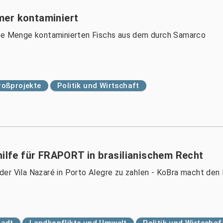
mer kontaminiert
are Menge kontaminierten Fischs aus dem durch Samarco
roßprojekte
Politik und Wirtschaft
hilfe für FRAPORT in brasilianischem Recht
der Vila Nazaré in Porto Alegre zu zahlen - KoBra macht d
tadt
Landkonflikte und Umwelt
Politik und Wirtschaf