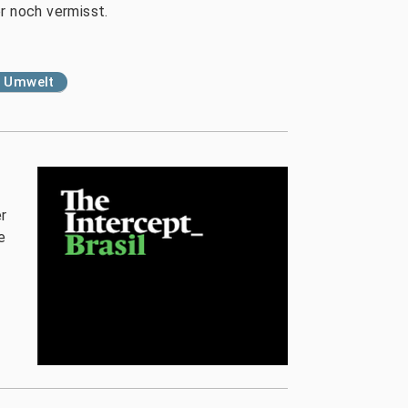
r noch vermisst.
d Umwelt
r
e