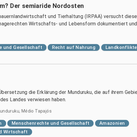
um? Der semiaride Nordosten
nbauernlandwirtschaft und Tierhaltung (IRPAA) versucht diese
limagerechten Wirtschafts- und Lebensform dokumentiert und 
 und Gesellschaft
Recht auf Nahrung
Landkonflikt
bersetzung die Erklärung der Munduruku, die auf ihrem Gebi
d des Landes verwiesen haben.
 Munduruku, Médio Tapajós
n
Menschenrechte und Gesellschaft
Amazonien
nd Wirtschaft