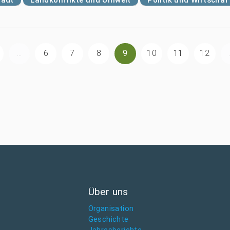
...
6
7
8
9
10
11
12
Über uns
Organisation
Geschichte