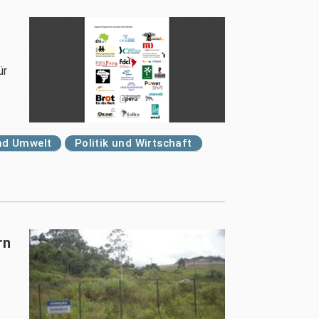
ür
nd Umwelt
Politik und Wirtschaft
rn