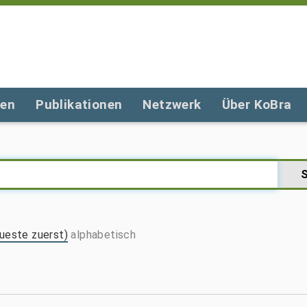
gen
Publikationen
Netzwerk
Über KoBra
ueste zuerst)
alphabetisch