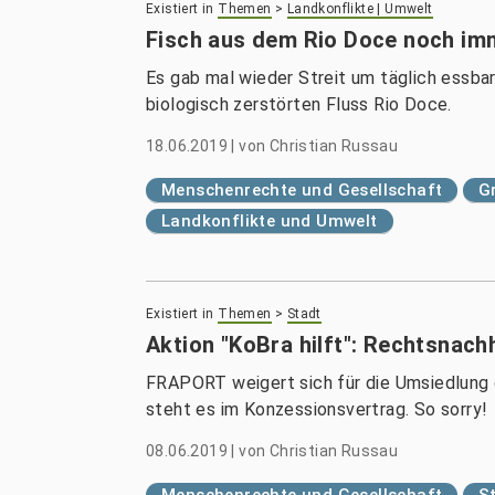
Existiert in
Themen
>
Landkonflikte | Umwelt
Fisch aus dem Rio Doce noch im
Es gab mal wieder Streit um täglich essb
biologisch zerstörten Fluss Rio Doce.
18.06.2019
|
von
Christian Russau
Menschenrechte und Gesellschaft
G
Landkonflikte und Umwelt
Existiert in
Themen
>
Stadt
Aktion "KoBra hilft": Rechtsnach
FRAPORT weigert sich für die Umsiedlung 
steht es im Konzessionsvertrag. So sorry!
08.06.2019
|
von
Christian Russau
Menschenrechte und Gesellschaft
S