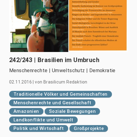
242/243 | Brasilien im Umbruch
Menschenrechte | Umweltschutz | Demokratie
02.11.2016
|
von
Brasilicum Redaktion
Traditionelle Völker und Gemeinschaften
Menschenrechte und Gesellschaft
Amazonien
Soziale Bewegungen
Landkonflikte und Umwelt
Politik und Wirtschaft
Großprojekte