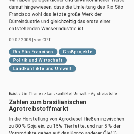
darauf hingewiesen, dass die Umleitung des Rio São
Francisco wohl das letzte große Werk der
Dürreindustrie und gleichzeitig das erste einer
entstehenden Wasserindustrie ist.
09.07.2008
|
von
CPT
Rio São Francisco
Großprojekte
Politik und Wirtschaft
Landkonflikte und Umwelt
Existiert in
Themen
>
Landkonflikte | Umwelt
>
Agrotreibstoffe
Zahlen zum brasilianischen
Agrotreibstoffmarkt
In die Herstellung von Agrodiesel fließen inzwischen
zu 80 % Soja ein, zu 15% Tierfette, und nur 5 % der
Vorprodukte gehen auf das Konto anderer Öle(1).