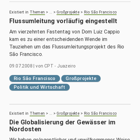
Existiert in
Themen
>
…
>
Großprojekte
>
Rio São Francisco
Flussumleitung vorläufig eingestellt
Am vierzehnten Fastentag von Dom Luiz Cappio
kam es zu einer entscheidenden Wende im
Tauziehen um das Flussumleitungsprojekt des Rio
São Francisco.
09.07.2008
|
von
CPT - Juazeiro
Rio São Francisco
Großprojekte
Politik und Wirtschaft
Existiert in
Themen
>
…
>
Großprojekte
>
Rio São Francisco
Die Globalisierung der Gewässer im
Nordosten
Wir haben gelegentlicher und unwillkommener Weise