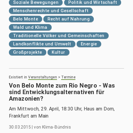
Soziale Bewegungen
Politik und Wirtschaft
Menschenrechte und Gesellschaft
Belo Monte
Recht auf Nahrung
Wald und Klima
Traditionelle Völker und Gemeinschaften
Landkonflikte und Umwelt
Energie
Großprojekte
Kultur
Existiert in
Veranstaltungen
>
Termine
Von Belo Monte zum Rio Negro - Was
sind Entwicklungsalternativen für
Amazonien?
Am Mittwoch, 29. April, 18:30 Uhr, Haus am Dom,
Frankfurt am Main
30.03.2015
|
von
Klima-Bündnis