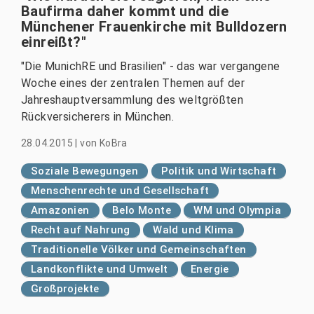
Baufirma daher kommt und die
Münchener Frauenkirche mit Bulldozern
einreißt?"
"Die MunichRE und Brasilien" - das war vergangene
Woche eines der zentralen Themen auf der
Jahreshauptversammlung des weltgrößten
Rückversicherers in München.
28.04.2015
|
von
KoBra
Soziale Bewegungen
Politik und Wirtschaft
Menschenrechte und Gesellschaft
Amazonien
Belo Monte
WM und Olympia
Recht auf Nahrung
Wald und Klima
Traditionelle Völker und Gemeinschaften
Landkonflikte und Umwelt
Energie
Großprojekte