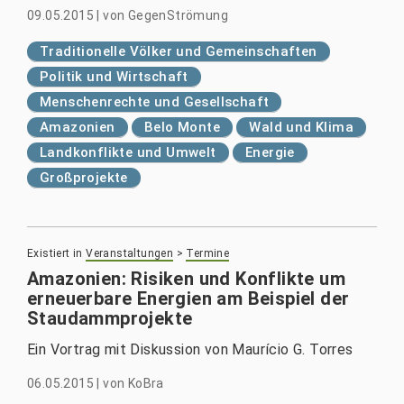
09.05.2015
|
von
GegenStrömung
Traditionelle Völker und Gemeinschaften
Politik und Wirtschaft
Menschenrechte und Gesellschaft
Amazonien
Belo Monte
Wald und Klima
Landkonflikte und Umwelt
Energie
Großprojekte
Existiert in
Veranstaltungen
>
Termine
Amazonien: Risiken und Konflikte um
erneuerbare Energien am Beispiel der
Staudammprojekte
Ein Vortrag mit Diskussion von Maurício G. Torres
06.05.2015
|
von
KoBra