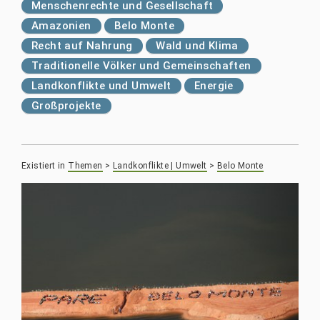
Menschenrechte und Gesellschaft
Amazonien
Belo Monte
Recht auf Nahrung
Wald und Klima
Traditionelle Völker und Gemeinschaften
Landkonflikte und Umwelt
Energie
Großprojekte
Existiert in
Themen
>
Landkonflikte | Umwelt
>
Belo Monte