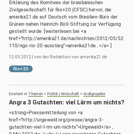
Erklärung des Komitees der brasilianischen
Zivilgesellschaft für Rio+20 (CFSC) hervor, die
amerika21.de auf Deutsch vom Brasilien-Büro der
Grünen-nahen Heinrich-Böll-Stiftung zur Verfügung
gestellt wurde. [weiterlesen bei <a
href="http://amerika21.de/nachrichten/2012/05/52
110/ngo-rio-20-ausstieg">amerika21de...</a> ]
12.05.2012
|
von
der Redaktion von amerika21.de
Rio+20
Existiert in
Themen
>
Politik | Wirtschaft
>
Großprojekte
Angra 3 Gutachten: viel Lärm um nichts?
<strong>Pressemitteilung von <a
href="http://urgewald.org/presse/angra-3-
gutachten-viel-l-rm-um-nichts">Urgewald</a> ,