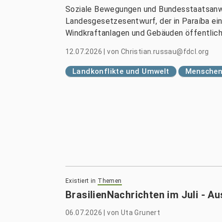
Soziale Bewegungen und Bundesstaatsanwa
Landesgesetzesentwurf, der in Paraíba ei
Windkraftanlagen und Gebäuden öffentliche
12.07.2026
|
von
Christian.russau@fdcl.org
Landkonflikte und Umwelt
Menschenr
Existiert in
Themen
BrasilienNachrichten im Juli - A
06.07.2026
|
von
Uta Grunert