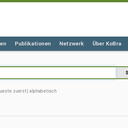
gen
Publikationen
Netzwerk
Über KoBra
ueste zuerst)
alphabetisch