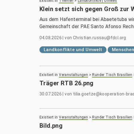
Existiert in
Themen
>
Landkonflikte | Umwelt
Klein setzt sich gegen Groß zur 
Aus dem Hafenterminal bei Abaetetuba wir
Gemeinschaft der PAE Santo Afonso Rech
04.08.2026
|
von
Christian.russau@fdcl.org
Landkonflikte und Umwelt
Menschenr
Existiert in
Veranstaltungen
>
Runder Tisch Brasilien
Träger RTB 26.png
30.07.2026
|
von
tilia.goetze@kooperation-bras
Existiert in
Veranstaltungen
>
Runder Tisch Brasilien
Bild.png