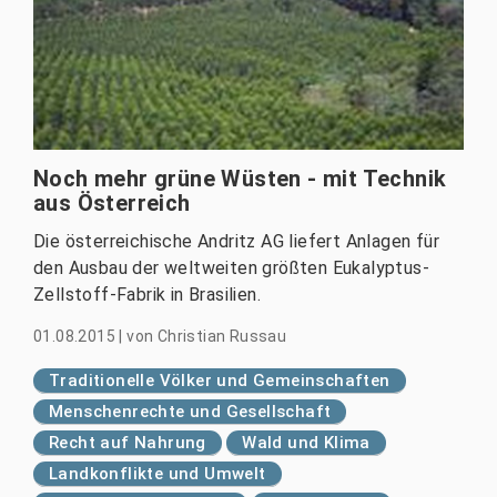
Noch mehr grüne Wüsten - mit Technik
aus Österreich
Die österreichische Andritz AG liefert Anlagen für
den Ausbau der weltweiten größten Eukalyptus-
Zellstoff-Fabrik in Brasilien.
01.08.2015
|
von
Christian Russau
Traditionelle Völker und Gemeinschaften
Menschenrechte und Gesellschaft
Recht auf Nahrung
Wald und Klima
Landkonflikte und Umwelt