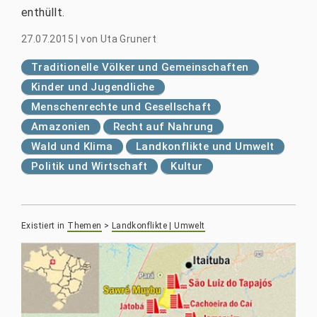
enthüllt.
27.07.2015
|
von
Uta Grunert
Traditionelle Völker und Gemeinschaften
Kinder und Jugendliche
Menschenrechte und Gesellschaft
Amazonien
Recht auf Nahrung
Wald und Klima
Landkonflikte und Umwelt
Politik und Wirtschaft
Kultur
Existiert in
Themen
>
Landkonflikte | Umwelt