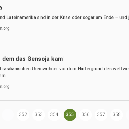
a
und Lateinamerika sind in der Krise oder sogar am Ende – und 
n.org
n dem das Gensoja kam"
rasilianischen Ureinwohner vor dem Hintergrund des weltwe
ern.
n.org
...
352
353
354
355
356
357
358