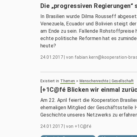
Die „progressiven Regierungen“ s
In Brasilien wurde Dilma Rousseff abgesetz
Venezuela, Ecuador und Bolivien steigt der
am Ende zu sein. Fallende Rohstoffpreis
echte politische Reformen hat es zumindes
heute?
24.01.2017
|
von
fabian.kern@kooperation-brasi
Existiert in
Themen
>
Menschenrechte | Gesellschaft
[+1C@fé Blicken wir einmal zurü
Am 22. April feiert die Kooperation Brasilie
ehemaligen Mitglied der Geschäftsstelle 
Geschichte unseres Netzwerks zu erfahren
24.01.2017
|
von
+1C@fé