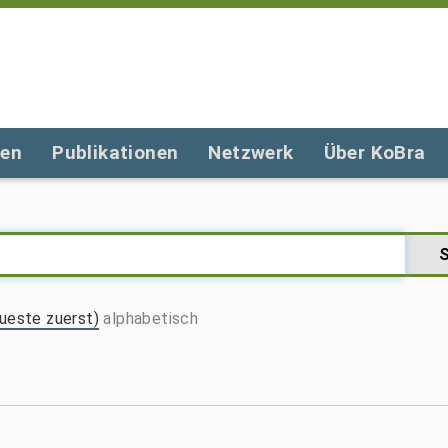
gen
Publikationen
Netzwerk
Über KoBra
ueste zuerst)
alphabetisch