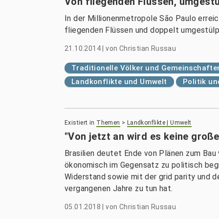
Von fliegenden Flüssen, umgestü
In der Millionenmetropole São Paulo errei
fliegenden Flüssen und doppelt umgestülp
21.10.2014
|
von
Christian Russau
Traditionelle Völker und Gemeinschafte
Landkonflikte und Umwelt
Politik u
Existiert in
Themen
>
Landkonflikte | Umwelt
"Von jetzt an wird es keine gro
Brasilien deutet Ende von Plänen zum Bau 
ökonomisch im Gegensatz zu politisch be
Widerstand sowie mit der grid parity und 
vergangenen Jahre zu tun hat.
05.01.2018
|
von
Christian Russau