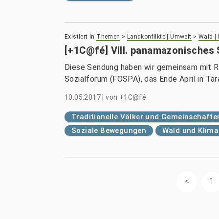
Existiert in
Themen
>
Landkonflikte | Umwelt
>
Wald |
[+1C@fé] VIII. panamazonisches
Diese Sendung haben wir gemeinsam mit R
Sozialforum (FOSPA), das Ende April in Ta
10.05.2017
|
von
+1C@fé
Traditionelle Völker und Gemeinschafte
Soziale Bewegungen
Wald und Klima
1