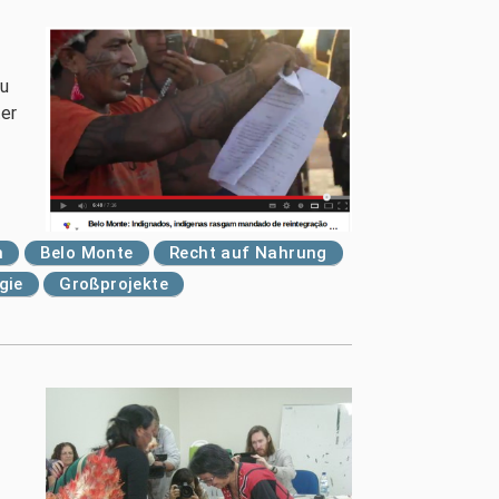
gu
ter
n
Belo Monte
Recht auf Nahrung
gie
Großprojekte