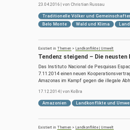
23.04.2016
|
von
Christian Russau
Traditionelle Völker und Gemeinschafte
Belo Monte
Wald und Klima
Land
Existiert in
Themen
>
Landkonflikte | Umwelt
Tendenz steigend – Die neusten
Das Instituto Nacional de Pesquisas Esp
7.11.2014 einen neuen Kooperationsvertrag
Amazonas im Kampf gegen die illegale Abh
17.12.2014
|
von
KoBra
Amazonien
Landkonflikte und Umwe
Existiert in
Themen
>
Landkonflikte | Umwelt