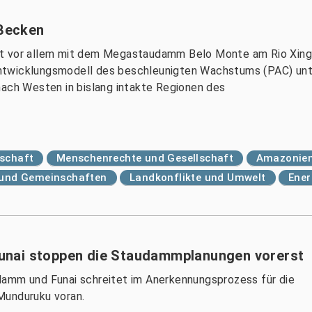
Becken
it vor allem mit dem Megastaudamm Belo Monte am Rio Xin
e Entwicklungsmodell des beschleunigten Wachstums (PAC) un
nach Westen in bislang intakte Regionen des
tschaft
Menschenrechte und Gesellschaft
Amazonie
r und Gemeinschaften
Landkonflikte und Umwelt
Ener
unai stoppen die Staudammplanungen vorerst
damm und Funai schreitet im Anerkennungsprozess für die
Munduruku voran.