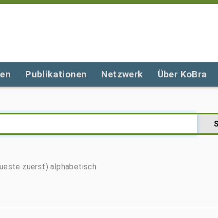
gen
Publikationen
Netzwerk
Über KoBra
ueste zuerst)
alphabetisch