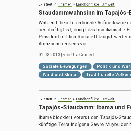
Existiert in
Themen
>
Landkonflikte | Umwelt
Staudammwahnsinn im Tapajós-
Während die internationale Aufmerksamke
beschäftigt ist, dringt das brasilianisch
Präsidentin Dilma Rousseff längst weiter 
Amazonasbeckens vor.
01.08.2013
|
von
Uta Grunert
Soziale Bewegungen
Politik und Wir
Wald und Klima
Traditionelle Völke
Existiert in
Themen
>
Landkonflikte | Umwelt
Tapajós-Staudamm: Ibama und F
Ibama blockiert vorerst den Tapajós-Stau
künftige Terra Indígena Sawré Muybu der 