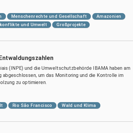
n
Menschenrechte und Gesellschaft
Amazonien
konflikte und Umwelt
Großprojekte
 Entwaldungszahlen
aciais (INPE) und die Umweltschutzbehörde IBAMA haben am
 abgeschlossen, um das Monitoring und die Kontrolle im
olzung zu optimieren.
lt
Rio São Francisco
Wald und Klima