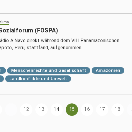
 Klima
 Sozialforum (FOSPA)
ádio A Nave direkt während dem VIII Panamazonischen
rapoto, Peru, stattfand, aufgenommen.
n
Menschenrechte und Gesellschaft
Amazonien
Landkonflikte und Umwelt
...
12
13
14
15
16
17
18