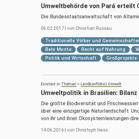
Umweltbehörde von Pará erteilt 
Die Bundesstaatsanwaltschaft von Altamira
06.02.2017
|
von
Christian Russau
Traditionelle Völker und Gemeinschafte
Belo Monte
Recht auf Nahrung
W
Politik und Wirtschaft
Großprojekte
Existiert in
Themen
>
Landkonflikte | Umwelt
Umweltpolitik in Brasilien: Bilan
Die größte Biodiversität und Frischwasser
über eine einzigartige Naturlandschaft. Un
von ihr und ihren Ökosystemleistungen direk
14.06.2016
|
von
Christoph Hess