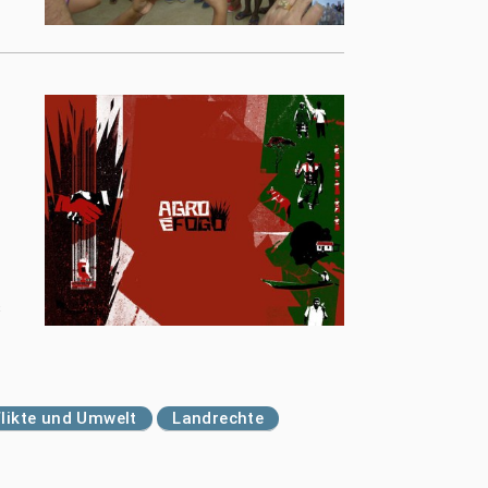
s
likte und Umwelt
Landrechte