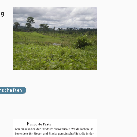
ng
inschaften