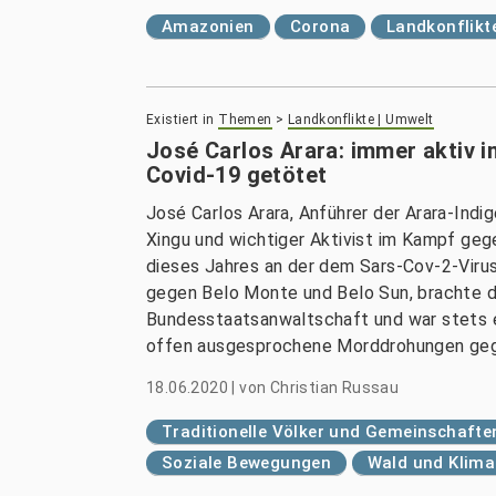
Amazonien
Corona
Landkonflikt
Existiert in
Themen
>
Landkonflikte | Umwelt
José Carlos Arara: immer aktiv 
Covid-19 getötet
José Carlos Arara, Anführer der Arara-Indi
Xingu und wichtiger Aktivist im Kampf ge
dieses Jahres an der dem Sars-Cov-2-Viru
gegen Belo Monte und Belo Sun, brachte d
Bundesstaatsanwaltschaft und war stets e
offen ausgesprochene Morddrohungen gege
18.06.2020
|
von
Christian Russau
Traditionelle Völker und Gemeinschafte
Soziale Bewegungen
Wald und Klima