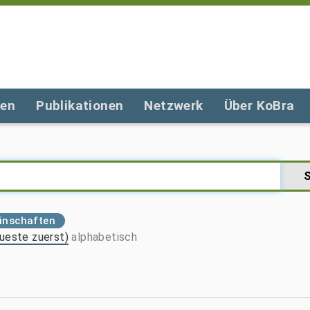
gen
Publikationen
Netzwerk
Über KoBra
einschaften
ueste zuerst)
alphabetisch