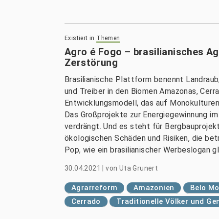
Existiert in
Themen
Agro é Fogo – brasilianisches Ag
Zerstörung
Brasilianische Plattform benennt Landraub
und Treiber in den Biomen Amazonas, Cerra
Entwicklungsmodell, das auf Monokulturen 
Das Großprojekte zur Energiegewinnung im 
verdrängt. Und es steht für Bergbauproje
ökologischen Schäden und Risiken, die betr
Pop, wie ein brasilianischer Werbeslogan g
30.04.2021
|
von
Uta Grunert
Agrarreform
Amazonien
Belo Mo
Cerrado
Traditionelle Völker und G