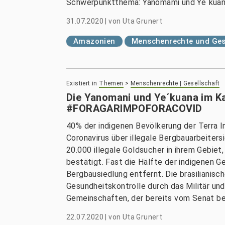
Schwerpunktthema: Yanomami und Ye´kuan
31.07.2020
|
von
Uta Grunert
Amazonien
Menschenrechte und Ges
Existiert in
Themen
>
Menschenrechte | Gesellschaft
Die Yanomani und Ye´kuana im K
#FORAGARIMPOFORACOVID
40% der indigenen Bevölkerung der Terra I
Coronavirus über illegale Bergbauarbeiter
20.000 illegale Goldsucher in ihrem Gebiet,
bestätigt. Fast die Hälfte der indigenen G
Bergbausiedlung entfernt. Die brasilianisc
Gesundheitskontrolle durch das Militär und
Gemeinschaften, der bereits vom Senat bew
22.07.2020
|
von
Uta Grunert