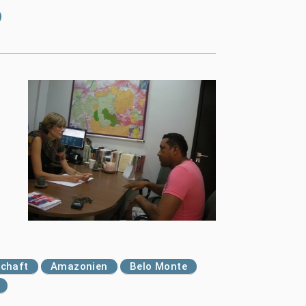
schaft
Amazonien
Belo Monte