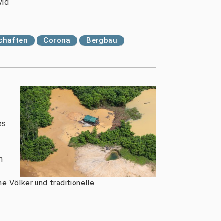
vid
schaften
Corona
Bergbau
es
n
e Völker und traditionelle