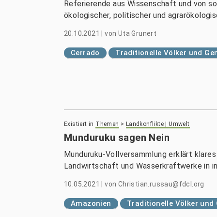
Referierende aus Wissenschaft und von so
ökologischer, politischer und agrarökologis
20.10.2021
|
von
Uta Grunert
Cerrado
Traditionelle Völker und G
Existiert in
Themen
>
Landkonflikte | Umwelt
Munduruku sagen Nein
Munduruku-Vollversammlung erklärt klares
Landwirtschaft und Wasserkraftwerke in in
10.05.2021
|
von
Christian.russau@fdcl.org
Amazonien
Traditionelle Völker un