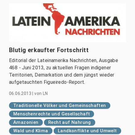
Blutig erkaufter Fortschritt
Editorial der Lateinamerika Nachrichten, Ausgabe
468 - Juni 2013, zu aktuellen Fragen indigener
Territorien, Demarkation und dem jüngst wieder
aufgetauchten Figueiredo-Report.
06.06.2013
|
von
LN
Traditionelle Völker und Gemeinschaften
Menschenrechte und Gesellschaft
Amazonien
Recht auf Nahrung
Wald und Klima
Landkonflikte und Umwelt