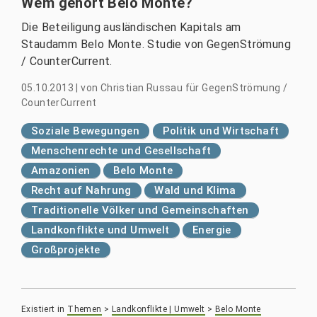
Wem gehört Belo Monte?
Die Beteiligung ausländischen Kapitals am
Staudamm Belo Monte. Studie von GegenStrömung
/ CounterCurrent.
05.10.2013
|
von
Christian Russau für GegenStrömung /
CounterCurrent
Soziale Bewegungen
Politik und Wirtschaft
Menschenrechte und Gesellschaft
Amazonien
Belo Monte
Recht auf Nahrung
Wald und Klima
Traditionelle Völker und Gemeinschaften
Landkonflikte und Umwelt
Energie
Großprojekte
Existiert in
Themen
>
Landkonflikte | Umwelt
>
Belo Monte