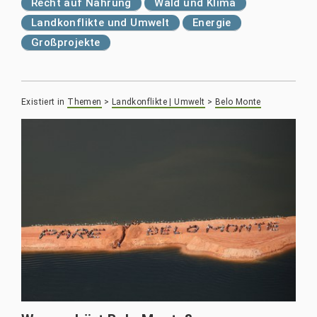
Recht auf Nahrung
Wald und Klima
Landkonflikte und Umwelt
Energie
Großprojekte
Existiert in
Themen
>
Landkonflikte | Umwelt
>
Belo Monte