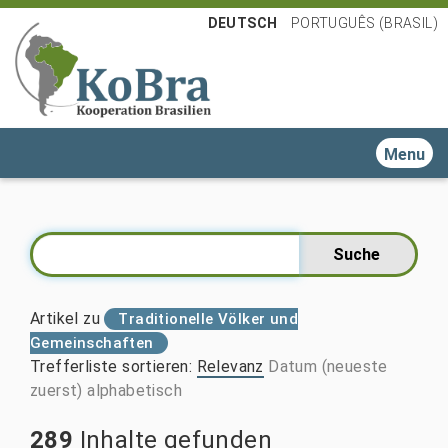
DEUTSCH
PORTUGUÊS (BRASIL)
Toggle n
Artikel zu
Traditionelle Völker und
Gemeinschaften
Trefferliste sortieren
:
Relevanz
Datum (neueste
zuerst)
alphabetisch
289
Inhalte gefunden