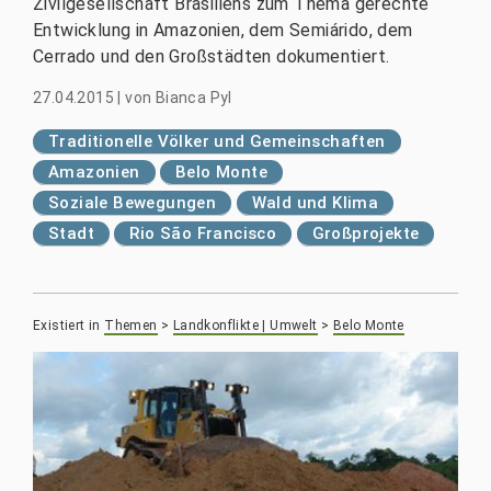
Zivilgesellschaft Brasiliens zum Thema gerechte
Entwicklung in Amazonien, dem Semiárido, dem
Cerrado und den Großstädten dokumentiert.
27.04.2015
|
von
Bianca Pyl
Traditionelle Völker und Gemeinschaften
Amazonien
Belo Monte
Soziale Bewegungen
Wald und Klima
Stadt
Rio São Francisco
Großprojekte
Existiert in
Themen
>
Landkonflikte | Umwelt
>
Belo Monte