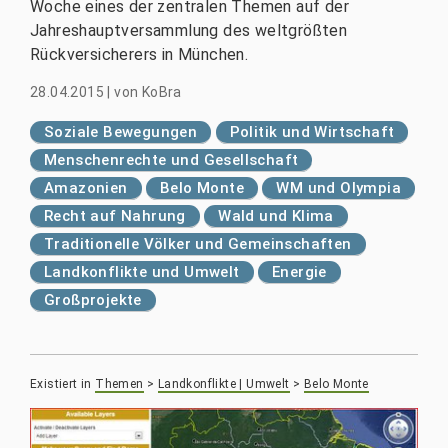
Woche eines der zentralen Themen auf der
Jahreshauptversammlung des weltgrößten
Rückversicherers in München.
28.04.2015
|
von
KoBra
Soziale Bewegungen
Politik und Wirtschaft
Menschenrechte und Gesellschaft
Amazonien
Belo Monte
WM und Olympia
Recht auf Nahrung
Wald und Klima
Traditionelle Völker und Gemeinschaften
Landkonflikte und Umwelt
Energie
Großprojekte
Existiert in
Themen
>
Landkonflikte | Umwelt
>
Belo Monte