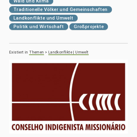
Wald und Klima
Traditionelle Völker und Gemeinschaften
Landkonflikte und Umwelt
Politik und Wirtschaft
Großprojekte
Existiert in
Themen
>
Landkonflikte | Umwelt