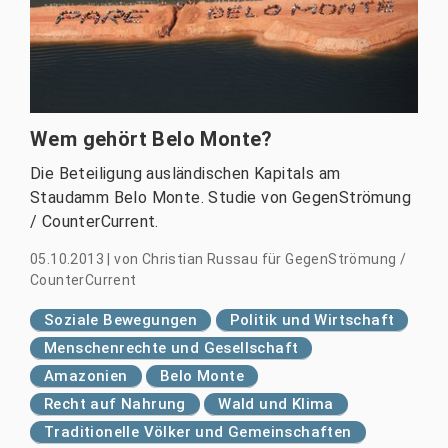
Wem gehört Belo Monte?
Die Beteiligung ausländischen Kapitals am
Staudamm Belo Monte. Studie von GegenStrömung
/ CounterCurrent.
05.10.2013
|
von
Christian Russau für GegenStrömung /
CounterCurrent
Soziale Bewegungen
Politik und Wirtschaft
Menschenrechte und Gesellschaft
Amazonien
Belo Monte
Recht auf Nahrung
Wald und Klima
Traditionelle Völker und Gemeinschaften