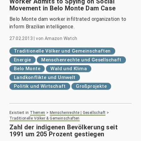
Worker Admits to Spying on Social
Movement in Belo Monte Dam Case
Belo Monte dam worker infiltrated organization to
inform Brazilian intelligence.
27.02.2013
|
von
Amazon Watch
Traditionelle Völker und Gemeinschaften
Energie
Menschenrechte und Gesellschaft
Belo Monte
Wald und Klima
Landkonflikte und Umwelt
Politik und Wirtschaft
Großprojekte
Existiert in
Themen
>
Menschenrechte | Gesellschaft
>
Traditionelle Völker & Gemeinschaften
Zahl der indigenen Bevölkerung seit
1991 um 205 Prozent gestiegen