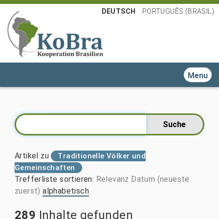
DEUTSCH
PORTUGUÊS (BRASIL)
Toggle n
Artikel zu
Traditionelle Völker und
Gemeinschaften
Trefferliste sortieren
:
Relevanz
Datum (neueste
zuerst)
alphabetisch
289
Inhalte gefunden