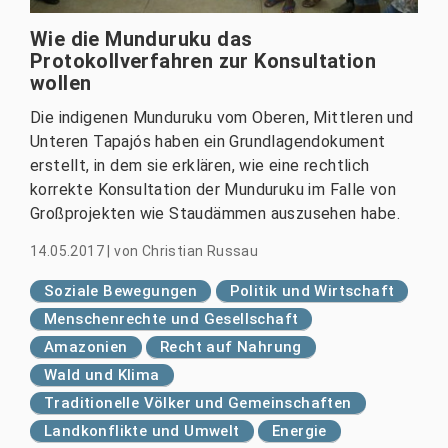
Wie die Munduruku das
Protokollverfahren zur Konsultation
wollen
Die indigenen Munduruku vom Oberen, Mittleren und
Unteren Tapajós haben ein Grundlagendokument
erstellt, in dem sie erklären, wie eine rechtlich
korrekte Konsultation der Munduruku im Falle von
Großprojekten wie Staudämmen auszusehen habe.
14.05.2017
|
von
Christian Russau
Soziale Bewegungen
Politik und Wirtschaft
Menschenrechte und Gesellschaft
Amazonien
Recht auf Nahrung
Wald und Klima
Traditionelle Völker und Gemeinschaften
Landkonflikte und Umwelt
Energie