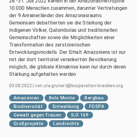
28.-31. Juli 2022 kamen in der Amazonasmetropole
10.000 Menschen zusammen, darunter Vertretungen
der 9 Anrainerländer des Amazonasraums.
Gemeinsam debattierten sie die Stärkung der
Indigenen Völker, Quilombolas und traditionellen
Gemeinschaften sowie die Möglichkeiten einer
Transformation des zerstörerischen
Entwicklungsmodells. Der Erhalt Amazoniens ist nur
mit der dort territorial verankerten Bevölkerung
möglich, die globale Klimakrise kann nur durch deren
Stärkung aufgehalten werden.
03.08.2022
|
von
uta.grunert@kooperation-brasilien.org
Amazonien
Belo Monte
Bergbau
Biodiversität
Entwaldung
FOSPA
Gewalt gegen Frauen
ILO 169
Großprojekte
Landrechte