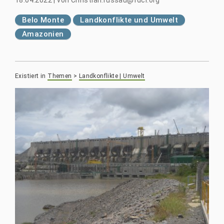
18.04.2022
|
von
Christian.russau@fdcl.org
Belo Monte
Landkonflikte und Umwelt
Amazonien
Existiert in
Themen
>
Landkonflikte | Umwelt