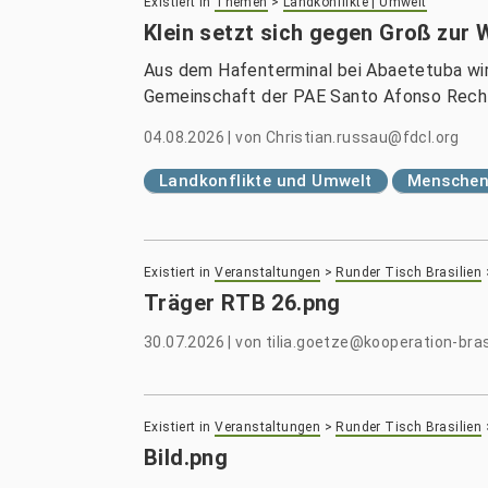
Existiert in
Themen
>
Landkonflikte | Umwelt
Klein setzt sich gegen Groß zur 
Aus dem Hafenterminal bei Abaetetuba wir
Gemeinschaft der PAE Santo Afonso Rech
04.08.2026
|
von
Christian.russau@fdcl.org
Landkonflikte und Umwelt
Menschenr
Existiert in
Veranstaltungen
>
Runder Tisch Brasilien
Träger RTB 26.png
30.07.2026
|
von
tilia.goetze@kooperation-bras
Existiert in
Veranstaltungen
>
Runder Tisch Brasilien
Bild.png