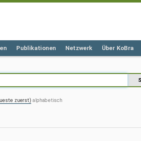
gen
Publikationen
Netzwerk
Über KoBra
ueste zuerst)
alphabetisch