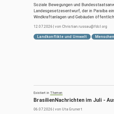
Soziale Bewegungen und Bundesstaatsanwa
Landesgesetzesentwurf, der in Paraíba ei
Windkraftanlagen und Gebäuden öffentliche
12.07.2026
|
von
Christian.russau@fdcl.org
Landkonflikte und Umwelt
Menschenr
Existiert in
Themen
BrasilienNachrichten im Juli - A
06.07.2026
|
von
Uta Grunert