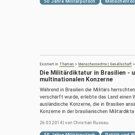
50 Jahre Militärputsch
Menschenrech
Existiert in
Themen
>
Menschenrechte | Gesellschaft
Die Militärdiktatur in Brasilien 
multinationalen Konzerne
Während in Brasilien die Militärs herrschte
verschärft wurde, erlebte das Land einen 
ausländische Konzerne, die in Brasilien ans
Konzerne in der brasilianischen Militärdikta
26.03.2014
|
von
Christian Russau
50 Jahre Militärputsch
Politik und W