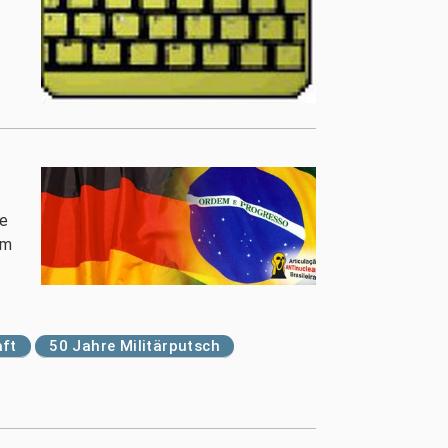
te
um
aft
50 Jahre Militärputsch