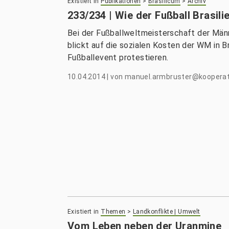
Existiert in
Publikationen
>
Brasilicum
>
Archiv
233/234 | Wie der Fußball Brasilie
Bei der Fußballweltmeisterschaft der Männ
blickt auf die sozialen Kosten der WM in Br
Fußballevent protestieren.
10.04.2014
|
von
manuel.armbruster@kooperati
Existiert in
Themen
>
Landkonflikte | Umwelt
Vom Leben neben der Uranmine