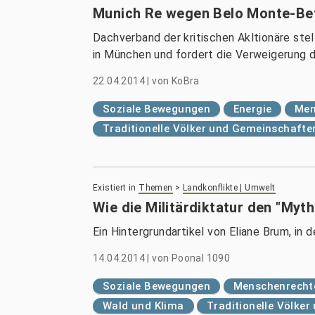
Munich Re wegen Belo Monte-Betei
Dachverband der kritischen Akltionäre ste
in München und fordert die Verweigerung 
22.04.2014
|
von
KoBra
Soziale Bewegungen
Energie
Men
Traditionelle Völker und Gemeinschafte
Existiert in
Themen
>
Landkonflikte | Umwelt
Wie die Militärdiktatur den "My
Ein Hintergrundartikel von Eliane Brum, in
14.04.2014
|
von
Poonal 1090
Soziale Bewegungen
Menschenrechte
Wald und Klima
Traditionelle Völke