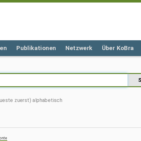
gen
Publikationen
Netzwerk
Über KoBra
ueste zuerst)
alphabetisch
onte