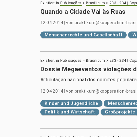
Existiert in
Publicações
>
Brasilicum
>
233 - 234 | Co
Quando a Cidade Vai às Ruas
12.04.2014
|
von
praktikum@kooperation-brasil
Menschenrechte und Gesellschaft
W
Existiert in
Publicações
>
Brasilicum
>
233 - 234 | Co
Dossie Megaeventos violações d
Articulação nacional dos comitês popular
12.04.2014
|
von
praktikum@kooperation-brasil
Kinder und Jugendliche
Menschenrec
Politik und Wirtschaft
Großprojekte