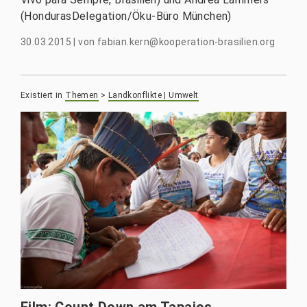
(HondurasDelegation/Öku-Büro München)
30.03.2015
|
von
fabian.kern@kooperation-brasilien.org
Existiert in
Themen
>
Landkonflikte | Umwelt
Film: Count Down am Tapajos