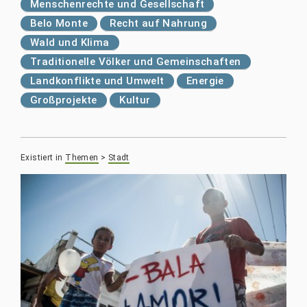
Menschenrechte und Gesellschaft
Belo Monte
Recht auf Nahrung
Wald und Klima
Traditionelle Völker und Gemeinschaften
Landkonflikte und Umwelt
Energie
Großprojekte
Kultur
Existiert in
Themen
>
Stadt