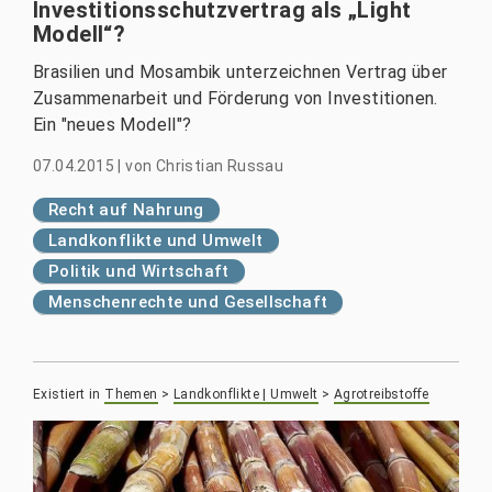
Investitionsschutzvertrag als „Light
Modell“?
Brasilien und Mosambik unterzeichnen Vertrag über
Zusammenarbeit und Förderung von Investitionen.
Ein "neues Modell"?
07.04.2015
|
von
Christian Russau
Recht auf Nahrung
Landkonflikte und Umwelt
Politik und Wirtschaft
Menschenrechte und Gesellschaft
Existiert in
Themen
>
Landkonflikte | Umwelt
>
Agrotreibstoffe