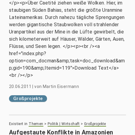
</p><p>Über Caetité ziehen weiße Wolken. Hier, im
staubigen Süden Bahias, steht die größte Uranmine
Lateinamerikas. Durch nahezu tägliche Sprengungen
werden gigantische Staubwolken voll strahlender
Uranpartikel aus der Mine in die Lüfte gewirbelt, die
sich kilometerweit auf Häuser, Wälder, Gärten, Auen,
Flüsse, und Seen legen. </p><p><br /><a
href="index.php?
option=com_docman&amp;task=doc_download&am
p;gid=190&amp;Itemid=119">Download Text</a>
<br /></p>
20.06.2011
|
von
Martin Eisermann
Großprojekte
Existiert in
Themen
>
Politik | Wirtschaft
>
Großprojekte
Aufgestaute Konflikte in Amazonien