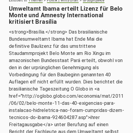
Existiert in
Themen
>
Politik | Wirtschaft
>
Großprojekte
Umweltamt Ibama erteilt Lizenz für Belo
Monte und Amnesty International
kritisiert Brasília
<strong>Brasília.</strong> Das brasilianische
Bundesumweltamt Ibama hat Ende Mai die
definitive Baulizenz für das umstrittene
Staudammprojekt Belo Monte am Rio Xingu im
amazonischen Bundesstaat Pará erteilt, obwohl von
den in der urprünglichen Genehmigung als
Vorbedingung für den Baubeginn genannten 40
Auflagen elf nicht erfüllt wurden. Dies berichtet die
brasilianische Tageszeitung O Globo in <a
href="http://oglobo.globo.com/economia/mat/2011
/06/02/belo-monte-11-das-40-exigencias-para-
instalacao-hidreletrica-nao-foram-cumpridas-dizem-
tecnicos-do-ibama-924604287.asp">ihrer
Freitagausgabe</a> unter Berufung auf einen
Bericht der Fachleute aus dem Umweltamt selbst.