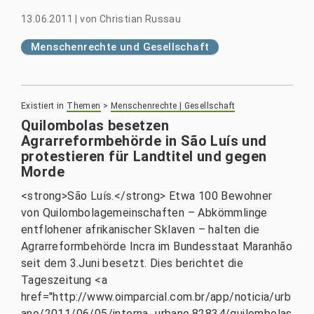
13.06.2011
|
von
Christian Russau
Menschenrechte und Gesellschaft
Existiert in
Themen
>
Menschenrechte | Gesellschaft
Quilombolas besetzen
Agrarreformbehörde in São Luís und
protestieren für Landtitel und gegen
Morde
<strong>São Luís.</strong> Etwa 100 Bewohner
von Quilombolagemeinschaften – Abkömmlinge
entflohener afrikanischer Sklaven – halten die
Agrarreformbehörde Incra im Bundesstaat Maranhão
seit dem 3.Juni besetzt. Dies berichtet die
Tageszeitung <a
href="http://www.oimparcial.com.br/app/noticia/urb
ano/2011/06/05/interna_urbano,82834/quilombolas