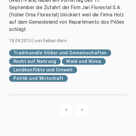
(West-Pará) haben am Vormittag des 17.
September die Zufahrt der Firm Jari Florestal S.A.
(früher Orsa Florestal) blockiert weil die Firma Holz
auf dem Gemeideland von Repartimento dos Pilões
schlägt.
18.09.2015
|
von
Fabian Kern
Traditionelle Völker und Gemeinschaften
Recht auf Nahrung
Wald und Klima
Landkonflikte und Umwelt
Politik und Wirtschaft