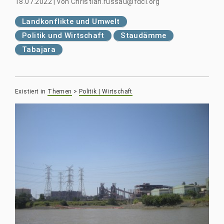
18.07.2022
|
von
Christian.russau@fdcl.org
Landkonflikte und Umwelt
Politik und Wirtschaft
Staudämme
Tabajara
Existiert in
Themen
>
Politik | Wirtschaft