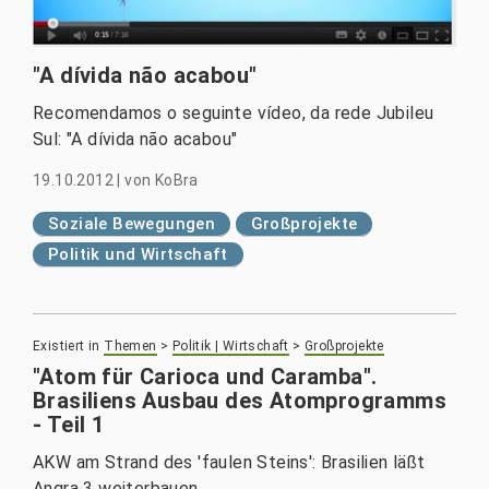
"A dívida não acabou"
Recomendamos o seguinte vídeo, da rede Jubileu
Sul: "A dívida não acabou"
19.10.2012
|
von
KoBra
Soziale Bewegungen
Großprojekte
Politik und Wirtschaft
Existiert in
Themen
>
Politik | Wirtschaft
>
Großprojekte
"Atom für Carioca und Caramba".
Brasiliens Ausbau des Atomprogramms
- Teil 1
AKW am Strand des 'faulen Steins': Brasilien läßt
Angra 3 weiterbauen