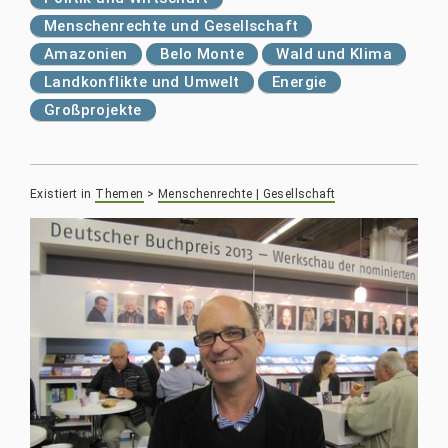
Menschenrechte und Gesellschaft
Amazonien
Belo Monte
Wald und Klima
Landkonflikte und Umwelt
Energie
Großprojekte
Existiert in
Themen
>
Menschenrechte | Gesellschaft